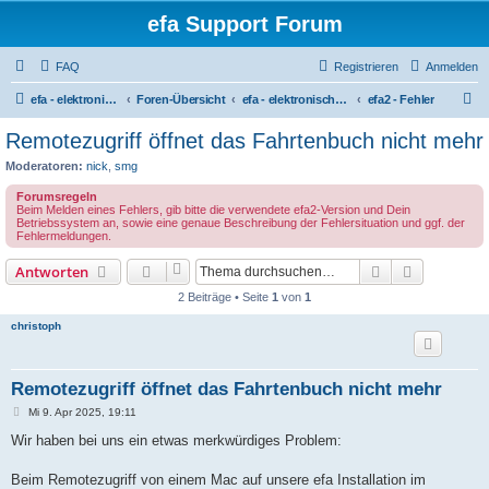
efa Support Forum
FAQ
Registrieren
Anmelden
S
efa - elektronisches Fahrtenbuch
Foren-Übersicht
efa - elektronisches Fahrtenbuch - Version 2 (Deutsch)
efa2 - Fehler
u
Remotezugriff öffnet das Fahrtenbuch nicht mehr
c
Moderatoren:
nick
,
smg
h
Forumsregeln
e
Beim Melden eines Fehlers, gib bitte die verwendete efa2-Version und Dein
Betriebssystem an, sowie eine genaue Beschreibung der Fehlersituation und ggf. der
Fehlermeldungen.
Suche
Erweiterte
Antworten
2 Beiträge • Seite
1
von
1
christoph
Remotezugriff öffnet das Fahrtenbuch nicht mehr
B
Mi 9. Apr 2025, 19:11
e
i
Wir haben bei uns ein etwas merkwürdiges Problem:
t
r
a
Beim Remotezugriff von einem Mac auf unsere efa Installation im