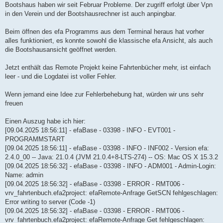
g
Bootshaus haben wir seit Februar Probleme. Der zugriff erfolgt über Vpn
in den Verein und der Bootshausrechner ist auch anpingbar.
Beim öffnen des efa Programms aus dem Terminal heraus hat vorher
alles funktioniert, es konnte sowohl die klassische efa Ansicht, als auch
die Bootshausansicht geöffnet werden.
Jetzt enthält das Remote Projekt keine Fahrtenbücher mehr, ist einfach
leer - und die Logdatei ist voller Fehler.
Wenn jemand eine Idee zur Fehlerbehebung hat, würden wir uns sehr
freuen
Einen Auszug habe ich hier:
[09.04.2025 18:56:11] - efaBase - 03398 - INFO - EVT001 -
PROGRAMMSTART
[09.04.2025 18:56:11] - efaBase - 03398 - INFO - INF002 - Version efa:
2.4.0_00 -- Java: 21.0.4 (JVM 21.0.4+8-LTS-274) -- OS: Mac OS X 15.3.2
[09.04.2025 18:56:32] - efaBase - 03398 - INFO - ADM001 - Admin-Login:
Name: admin
[09.04.2025 18:56:32] - efaBase - 03398 - ERROR - RMT006 -
vrv_fahrtenbuch.efa2project: efaRemote-Anfrage GetSCN fehlgeschlagen:
Error writing to server (Code -1)
[09.04.2025 18:56:32] - efaBase - 03398 - ERROR - RMT006 -
vrv_fahrtenbuch.efa2project: efaRemote-Anfrage Get fehlgeschlagen: