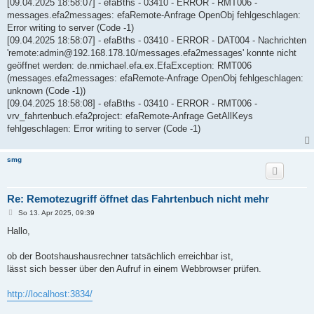
[09.04.2025 18:58:07] - efaBths - 03410 - ERROR - RMT006 -
messages.efa2messages: efaRemote-Anfrage OpenObj fehlgeschlagen:
Error writing to server (Code -1)
[09.04.2025 18:58:07] - efaBths - 03410 - ERROR - DAT004 - Nachrichten
'remote:admin@192.168.178.10/messages.efa2messages' konnte nicht
geöffnet werden: de.nmichael.efa.ex.EfaException: RMT006
(messages.efa2messages: efaRemote-Anfrage OpenObj fehlgeschlagen:
unknown (Code -1))
[09.04.2025 18:58:08] - efaBths - 03410 - ERROR - RMT006 -
vrv_fahrtenbuch.efa2project: efaRemote-Anfrage GetAllKeys
fehlgeschlagen: Error writing to server (Code -1)
smg
Re: Remotezugriff öffnet das Fahrtenbuch nicht mehr
B
So 13. Apr 2025, 09:39
e
i
Hallo,
t
r
a
ob der Bootshaushausrechner tatsächlich erreichbar ist,
g
lässt sich besser über den Aufruf in einem Webbrowser prüfen.
http://localhost:3834/