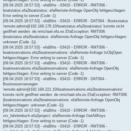
[09.04.2025 18:57:53] - efaBths - 03410 - ERROR - RMT006 -
boatstatus.efa2boatstatus: efaRemote-Anfrage OpenObj fehlgeschlagen:
Error writing to server (Code -1)
[09.04.2025 18:57:53] - efaBths - 03410 - ERROR - DAT004 - Bootsstatus
'remote:admin@192.168.178.10/boatstatus.efa2boatstatus' konnte nicht
geöffnet werden: de.nmichael.efa.ex.EfaException: RMT006
(boatstatus.efa2boatstatus: efaRemote-Anfrage OpenObj fehlgeschlagen:
unknown (Code -1))
[09.04.2025 18:57:53] - efaBths - 03410 - ERROR - RMT006 -
boatreservations.efa2boatreservations: efaRemote-Anfrage IsObjOpen
fehlgeschlagen: Error writing to server (Code -1)
[09.04.2025 18:57:53] - efaBths - 03410 - ERROR - RMT006 -
boatreservations.efa2boatreservations: efaRemote-Anfrage OpenObj
fehlgeschlagen: Error writing to server (Code -1)
[09.04.2025 18:57:53] - efaBths - 03410 - ERROR - DAT004 -
Bootsreservierungen
'remote:admin@192.168.221.10/boatreservations.efa2boatreservations'
konnte nicht geöffnet werden: de.nmichael.efa.ex.EfaException: RMT006
(boatreservations.efa2boatreservations: efaRemote-Anfrage OpenObj
fehlgeschlagen: unknown (Code -1))
[09.04.2025 18:57:53] - efaBths - 03410 - ERROR - RMT006 -
vrv_fahrtenbuch.efa2project: efaRemote-Anfrage GetAllKeys
fehlgeschlagen: Error writing to server (Code -1)
[09.04.2025 18:57:53] - efaBths - 03410 - ERROR - RMT006 -