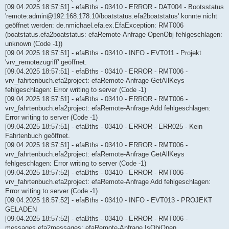
[09.04.2025 18:57:51] - efaBths - 03410 - ERROR - DAT004 - Bootsstatus
'remote:admin@192.168.178.10/boatstatus.efa2boatstatus' konnte nicht
geöffnet werden: de.nmichael.efa.ex.EfaException: RMT006
(boatstatus.efa2boatstatus: efaRemote-Anfrage OpenObj fehlgeschlagen:
unknown (Code -1))
[09.04.2025 18:57:51] - efaBths - 03410 - INFO - EVT011 - Projekt
'vrv_remotezugriff' geöffnet.
[09.04.2025 18:57:51] - efaBths - 03410 - ERROR - RMT006 -
vrv_fahrtenbuch.efa2project: efaRemote-Anfrage GetAllKeys
fehlgeschlagen: Error writing to server (Code -1)
[09.04.2025 18:57:51] - efaBths - 03410 - ERROR - RMT006 -
vrv_fahrtenbuch.efa2project: efaRemote-Anfrage Add fehlgeschlagen:
Error writing to server (Code -1)
[09.04.2025 18:57:51] - efaBths - 03410 - ERROR - ERR025 - Kein
Fahrtenbuch geöffnet.
[09.04.2025 18:57:51] - efaBths - 03410 - ERROR - RMT006 -
vrv_fahrtenbuch.efa2project: efaRemote-Anfrage GetAllKeys
fehlgeschlagen: Error writing to server (Code -1)
[09.04.2025 18:57:52] - efaBths - 03410 - ERROR - RMT006 -
vrv_fahrtenbuch.efa2project: efaRemote-Anfrage Add fehlgeschlagen:
Error writing to server (Code -1)
[09.04.2025 18:57:52] - efaBths - 03410 - INFO - EVT013 - PROJEKT
GELADEN
[09.04.2025 18:57:52] - efaBths - 03410 - ERROR - RMT006 -
messages.efa2messages: efaRemote-Anfrage IsObjOpen