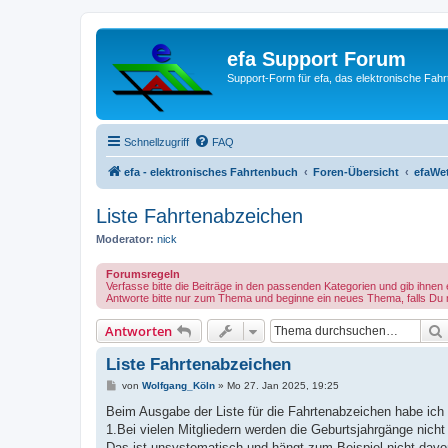
efa Support Forum
Support-Form für efa, das elektronische Fahr
Schnellzugriff
FAQ
efa - elektronisches Fahrtenbuch
Foren-Übersicht
efaWet
Liste Fahrtenabzeichen
Moderator:
nick
Forumsregeln
Verfasse bitte die Beiträge in den passenden Kategorien und gib ihnen 
Antworte bitte nur zum Thema und beginne ein neues Thema, falls Du
Antworten
Liste Fahrtenabzeichen
B
von
Wolfgang_Köln
»
Mo 27. Jan 2025, 19:25
e
i
Beim Ausgabe der Liste für die Fahrtenabzeichen habe ich
t
1.Bei vielen Mitgliedern werden die Geburtsjahrgänge nich
r
a
Das ist unsystematisch und hängt zum Beispiel nicht davon