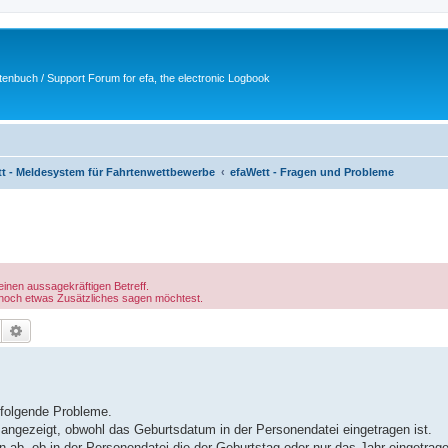
tenbuch / Support Forum for efa, the electronic Logbook
t - Meldesystem für Fahrtenwettbewerbe
efaWett - Fragen und Probleme
einen aussagekräftigen Betreff.
 noch etwas Zusätzliches sagen möchtest.
Suche
Erweiterte Suche
 folgende Probleme.
t angezeigt, obwohl das Geburtsdatum in der Personendatei eingetragen ist.
 ab, ob in der Personendatei die der Geburtstag oder nur das Jahr eingetrage