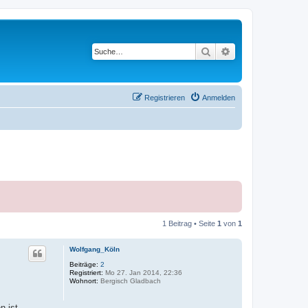
Suche
Erweiterte Suche
Registrieren
Anmelden
1 Beitrag • Seite
1
von
1
Wolfgang_Köln
Beiträge:
2
Registriert:
Mo 27. Jan 2014, 22:36
Wohnort:
Bergisch Gladbach
n ist