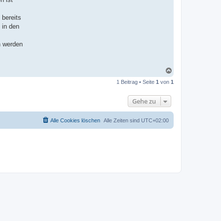
 bereits
 in den
n werden
N
a
1 Beitrag • Seite
1
von
1
c
h
o
Gehe zu
b
e
n
Alle Cookies löschen
Alle Zeiten sind
UTC+02:00