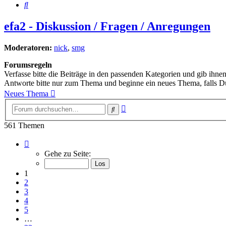
Suche
efa2 - Diskussion / Fragen / Anregungen
Moderatoren:
nick
,
smg
Forumsregeln
Verfasse bitte die Beiträge in den passenden Kategorien und gib ihnen
Antworte bitte nur zum Thema und beginne ein neues Thema, falls D
Neues Thema
Erweiterte
Suche
Suche
561 Themen
Seite
1
Gehe zu Seite:
von
23
1
2
3
4
5
…