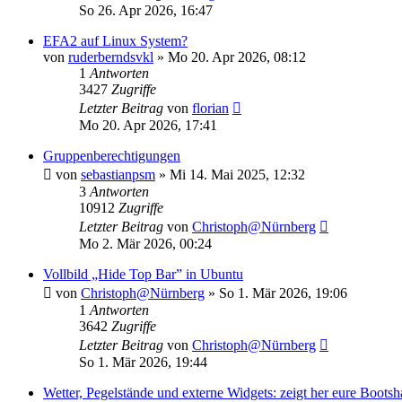
So 26. Apr 2026, 16:47
EFA2 auf Linux System?
von
ruderberndsvkl
» Mo 20. Apr 2026, 08:12
1
Antworten
3427
Zugriffe
Letzter Beitrag
von
florian
Mo 20. Apr 2026, 17:41
Gruppenberechtigungen
von
sebastianpsm
» Mi 14. Mai 2025, 12:32
3
Antworten
10912
Zugriffe
Letzter Beitrag
von
Christoph@Nürnberg
Mo 2. Mär 2026, 00:24
Vollbild „Hide Top Bar” in Ubuntu
von
Christoph@Nürnberg
» So 1. Mär 2026, 19:06
1
Antworten
3642
Zugriffe
Letzter Beitrag
von
Christoph@Nürnberg
So 1. Mär 2026, 19:44
Wetter, Pegelstände und externe Widgets: zeigt her eure Bootsha