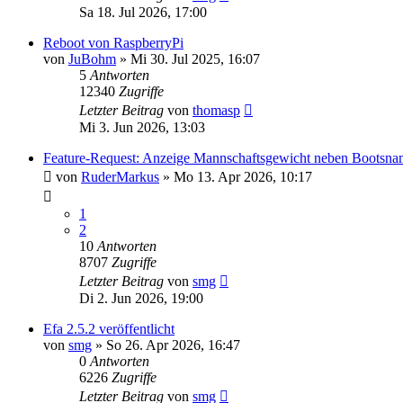
Sa 18. Jul 2026, 17:00
Reboot von RaspberryPi
von
JuBohm
» Mi 30. Jul 2025, 16:07
5
Antworten
12340
Zugriffe
Letzter Beitrag
von
thomasp
Mi 3. Jun 2026, 13:03
Feature-Request: Anzeige Mannschaftsgewicht neben Bootsn
von
RuderMarkus
» Mo 13. Apr 2026, 10:17
1
2
10
Antworten
8707
Zugriffe
Letzter Beitrag
von
smg
Di 2. Jun 2026, 19:00
Efa 2.5.2 veröffentlicht
von
smg
» So 26. Apr 2026, 16:47
0
Antworten
6226
Zugriffe
Letzter Beitrag
von
smg