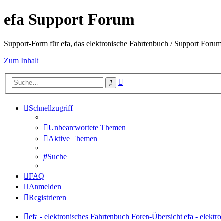
efa Support Forum
Support-Form für efa, das elektronische Fahrtenbuch / Support Forum 
Zum Inhalt
Erweiterte
Suche
Suche
Schnellzugriff
Unbeantwortete Themen
Aktive Themen
Suche
FAQ
Anmelden
Registrieren
efa - elektronisches Fahrtenbuch
Foren-Übersicht
efa - elekt