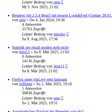
Letzter Beitrag
von
smg
Mi 5. Nov 2025, 21:02
Betatest: efa 2.3.4 Beta5 mit neuem Look&Feel (Update 28.01
von
smg
» Do 4. Jan 2024, 10:36
4
Antworten
21763
Zugriffe
Letzter Beitrag
von
mizoko
Sa 9. Aug 2025, 17:36
Statistik per email senden geht nicht
von
Jens13
» Sa 8. Mär 2025, 21:02
0
Antworten
14136
Zugriffe
Letzter Beitrag
von
Jens13
Sa 8. Mär 2025, 21:02
Firefox unter efaLive sehr langsam
von
JuBohm
» So 2. Mär 2025, 19:16
1
Antworten
30830
Zugriffe
Letzter Beitrag
von
smg
So 2. Mär 2025, 19:51
Automatisches Backup bei Beenden von efa?