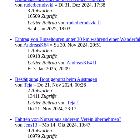
von
ruderberndsvkl
» Di 31. Dez 2024, 17:38
3
Antworten
16509
Zugriffe
Letzter Beitrag
von
ruderberndsvkl
Sa 4. Jan 2025, 18:03
Eintrag von Einzeltouren unter 30 km während einer Wanderfa
von
AndreasK64
» Sa 30. Nov 2024, 20:51
1
Antworten
10918
Zugriffe
Letzter Beitrag
von
AndreasK64
Fr 3. Jan 2025, 20:09
Bestätigung Boot geputzt beim Austragen
von
Teja
» Do 21. Nov 2024, 00:26
2
Antworten
13411
Zugriffe
Letzter Beitrag
von
Teja
Do 21. Nov 2024, 23:17
Fahrten von Nutzer aus anderem Verein übernehmen?
von
Jens13
» Mo 14. Okt 2024, 10:47
0
Antworten
16979
Zugriffe