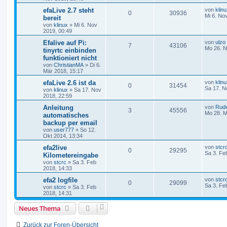
efaLive 2.7 steht
von
klin
0
30936
Mi 6. No
bereit
von
klinux
» Mi 6. Nov
2019, 00:49
Efalive auf Pi:
von
ulzo
7
43106
Mo 26. N
tinyrtc einbinden
funktioniert nicht
von
ChristianMA
» Di 6.
Mär 2018, 15:17
efaLive 2.6 ist da
von
klin
0
31454
Sa 17. N
von
klinux
» Sa 17. Nov
2018, 22:59
Anleitung
von
Rud
3
45556
Mo 28. M
automatisches
backup per email
von
user777
» So 12.
Okt 2014, 13:34
efa2live
von
stcr
0
29295
Sa 3. Fe
Kilometereingabe
von
stcrc
» Sa 3. Feb
2018, 14:33
efa2 logfile
von
stcr
0
29099
Sa 3. Fe
von
stcrc
» Sa 3. Feb
2018, 14:31
Neues Thema
Zurück zur Foren-Übersicht