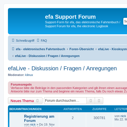
efa Support Forum
Support-Form für efa, das elektronische Fahrtenbuch /
Support Forum for efa, the electronic Logbook
Schnellzugriff
FAQ
efa - elektronisches Fahrtenbuch
Foren-Übersicht
efaLive - Kiosksys
efaLive - Diskussion / Fragen / Anregungen
efaLive - Diskussion / Fragen / Anregungen
Moderator:
klinux
Forumsregeln
Verfasse bitte die Beiträge in den passenden Kategorien und gib ihnen einen aussagek
Antworte bitte nur zum Thema und beginne ein neues Thema, falls Du noch etwas Z
Suche
Erweiterte Suc
Neues Thema
BEKANNTMACHUNGEN
ANTWORTEN
ZUGRIFFE
LETZTER
Registrierung am
von
nick
2
300781
Mo 22. M
Forum
von
nick
» Do 19. Nov