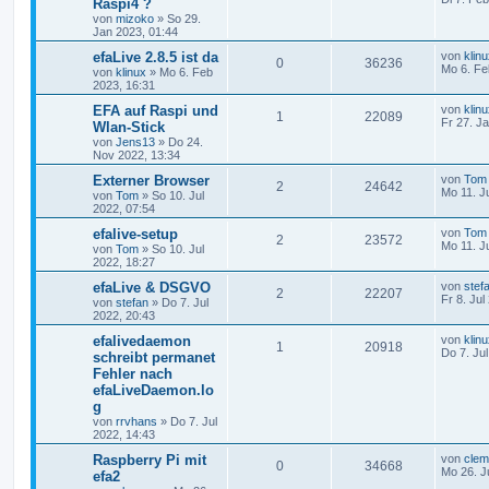
Raspi4 ?
von
mizoko
» So 29.
Jan 2023, 01:44
efaLive 2.8.5 ist da
von
klin
0
36236
Mo 6. Fe
von
klinux
» Mo 6. Feb
2023, 16:31
EFA auf Raspi und
von
klin
1
22089
Fr 27. J
Wlan-Stick
von
Jens13
» Do 24.
Nov 2022, 13:34
Externer Browser
von
Tom
2
24642
Mo 11. J
von
Tom
» So 10. Jul
2022, 07:54
efalive-setup
von
Tom
2
23572
Mo 11. J
von
Tom
» So 10. Jul
2022, 18:27
efaLive & DSGVO
von
stef
2
22207
Fr 8. Jul
von
stefan
» Do 7. Jul
2022, 20:43
efalivedaemon
von
klin
1
20918
Do 7. Ju
schreibt permanet
Fehler nach
efaLiveDaemon.lo
g
von
rrvhans
» Do 7. Jul
2022, 14:43
Raspberry Pi mit
von
cle
0
34668
Mo 26. J
efa2