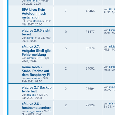
von
clemens
» Mo 26.
Jul 2021, 21:20
EFA-Live: Kein
von
GU
7
42466
Fr 30. A
Autologin nach
installation
von
strulala
» Do 2.
Mär 2017, 20:00
efaLive 2.8.0 steht
von
klin
0
31477
Mi 31. M
bereit
von
klinux
» Mi 31. Mär
2021, 20:38
efaLive 2.7,
von
nilpf
5
36374
Mi 24. M
Aufgabe Shell gibt
Fehlermeldung
von
nilpfu
» Fr 10. Apr
2020, 23:44
Keine Root- /
von
klin
2
24001
Mo 8. Mä
Sudo- Rechte auf
dem Raspberry Pi
von
mrossetto
» Di 9.
Feb 2021, 09:58
efaLive 2.7 Backup
von
miz
2
27694
Mo 27. J
fehlerhaft
von
mizoko
» Mo 27.
Jan 2020, 00:28
efaLive 2.6 -
von
efa
2
27924
Sa 23. N
hostname aendern
von
efa_worms
» Sa 16.
Nov 2019, 13:48