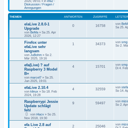
2020, 09:01 » in
efa2 -
Diskussion / Fragen /
Anregungen
THEMEN
ANTWORTEN
ZUGRIFFE
LETZTER
elaLive 2.8.0-1
von
BeM
0
16758
Sa 25. A
Upgrade
von
BeMa
» Sa 25. Apr
2026, 12:27
Firefox unter
von
smg
1
34373
So 2. Mä
efaLive sehr
langsam
von
JuBohm
» So 2.
Mär 2025, 19:16
efa(Live) ? auf
von
smg
4
15701
Di 4. Fe
Raspberry 3 Model
B+
von
marcel7
» Sa 25.
Jan 2025, 19:01
efaLive 2.10.4
von
stef
4
32559
So 14. A
von
klinux
» So 18. Feb
2024, 19:28
Raspberrypi Jessie
von
miz
9
59497
So 2. Ap
Update schlägt
fehl
von
t4acv
» So 25.
Nov 2018, 19:30
efa Live 2.8 auf
von
miz
2
25046
Di 7. Fe