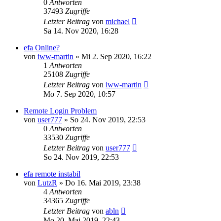
0
Antworten
37493
Zugriffe
Letzter Beitrag
von
michael
Sa 14. Nov 2020, 16:28
efa Online?
von
iww-martin
» Mi 2. Sep 2020, 16:22
1
Antworten
25108
Zugriffe
Letzter Beitrag
von
iww-martin
Mo 7. Sep 2020, 10:57
Remote Login Problem
von
user777
» So 24. Nov 2019, 22:53
0
Antworten
33530
Zugriffe
Letzter Beitrag
von
user777
So 24. Nov 2019, 22:53
efa remote instabil
von
LutzR
» Do 16. Mai 2019, 23:38
4
Antworten
34365
Zugriffe
Letzter Beitrag
von
abln
Mo 20. Mai 2019, 22:43