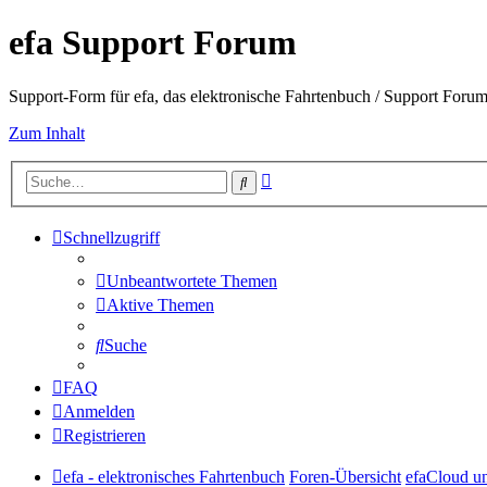
efa Support Forum
Support-Form für efa, das elektronische Fahrtenbuch / Support Forum 
Zum Inhalt
Erweiterte
Suche
Suche
Schnellzugriff
Unbeantwortete Themen
Aktive Themen
Suche
FAQ
Anmelden
Registrieren
efa - elektronisches Fahrtenbuch
Foren-Übersicht
efaCloud un