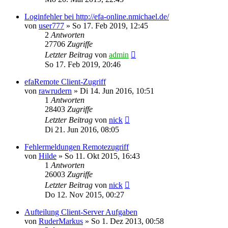
Loginfehler bei http://efa-online.nmichael.de/
von
user777
» So 17. Feb 2019, 12:45
2
Antworten
27706
Zugriffe
Letzter Beitrag
von
admin
So 17. Feb 2019, 20:46
efaRemote Client-Zugriff
von
rawrudern
» Di 14. Jun 2016, 10:51
1
Antworten
28403
Zugriffe
Letzter Beitrag
von
nick
Di 21. Jun 2016, 08:05
Fehlermeldungen Remotezugriff
von
Hilde
» So 11. Okt 2015, 16:43
1
Antworten
26003
Zugriffe
Letzter Beitrag
von
nick
Do 12. Nov 2015, 00:27
Aufteilung Client-Server Aufgaben
von
RuderMarkus
» So 1. Dez 2013, 00:58