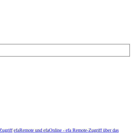
Zugriff
efaRemote und efaOnline - efa Remote-Zugriff über das