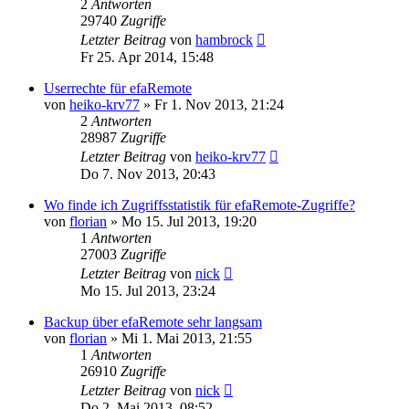
2
Antworten
29740
Zugriffe
Letzter Beitrag
von
hambrock
Fr 25. Apr 2014, 15:48
Userrechte für efaRemote
von
heiko-krv77
» Fr 1. Nov 2013, 21:24
2
Antworten
28987
Zugriffe
Letzter Beitrag
von
heiko-krv77
Do 7. Nov 2013, 20:43
Wo finde ich Zugriffsstatistik für efaRemote-Zugriffe?
von
florian
» Mo 15. Jul 2013, 19:20
1
Antworten
27003
Zugriffe
Letzter Beitrag
von
nick
Mo 15. Jul 2013, 23:24
Backup über efaRemote sehr langsam
von
florian
» Mi 1. Mai 2013, 21:55
1
Antworten
26910
Zugriffe
Letzter Beitrag
von
nick
Do 2. Mai 2013, 08:52