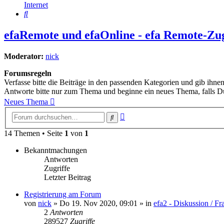
Internet
Suche
efaRemote und efaOnline - efa Remote-Zugr
Moderator:
nick
Forumsregeln
Verfasse bitte die Beiträge in den passenden Kategorien und gib ihnen
Antworte bitte nur zum Thema und beginne ein neues Thema, falls D
Neues Thema
Erweiterte
Suche
Suche
14 Themen • Seite
1
von
1
Bekanntmachungen
Antworten
Zugriffe
Letzter Beitrag
Registrierung am Forum
von
nick
» Do 19. Nov 2020, 09:01 » in
efa2 - Diskussion / F
2
Antworten
289527
Zugriffe