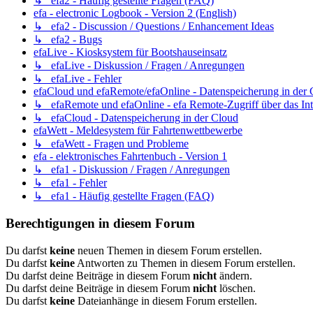
↳ efa2 - Häufig gestellte Fragen (FAQ)
efa - electronic Logbook - Version 2 (English)
↳ efa2 - Discussion / Questions / Enhancement Ideas
↳ efa2 - Bugs
efaLive - Kiosksystem für Bootshauseinsatz
↳ efaLive - Diskussion / Fragen / Anregungen
↳ efaLive - Fehler
efaCloud und efaRemote/efaOnline - Datenspeicherung in der
↳ efaRemote und efaOnline - efa Remote-Zugriff über das Int
↳ efaCloud - Datenspeicherung in der Cloud
efaWett - Meldesystem für Fahrtenwettbewerbe
↳ efaWett - Fragen und Probleme
efa - elektronisches Fahrtenbuch - Version 1
↳ efa1 - Diskussion / Fragen / Anregungen
↳ efa1 - Fehler
↳ efa1 - Häufig gestellte Fragen (FAQ)
Berechtigungen in diesem Forum
Du darfst
keine
neuen Themen in diesem Forum erstellen.
Du darfst
keine
Antworten zu Themen in diesem Forum erstellen.
Du darfst deine Beiträge in diesem Forum
nicht
ändern.
Du darfst deine Beiträge in diesem Forum
nicht
löschen.
Du darfst
keine
Dateianhänge in diesem Forum erstellen.