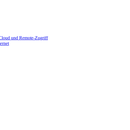
 Cloud und Remote-Zugriff
ernet