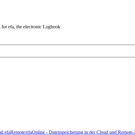
for efa, the electronic Logbook
d efaRemote/efaOnline - Datenspeicherung in der Cloud und Remote-