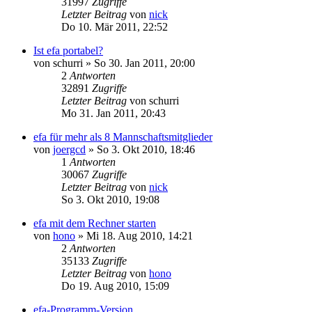
31997
Zugriffe
Letzter Beitrag
von
nick
Do 10. Mär 2011, 22:52
Ist efa portabel?
von
schurri
» So 30. Jan 2011, 20:00
2
Antworten
32891
Zugriffe
Letzter Beitrag
von
schurri
Mo 31. Jan 2011, 20:43
efa für mehr als 8 Mannschaftsmitglieder
von
joergcd
» So 3. Okt 2010, 18:46
1
Antworten
30067
Zugriffe
Letzter Beitrag
von
nick
So 3. Okt 2010, 19:08
efa mit dem Rechner starten
von
hono
» Mi 18. Aug 2010, 14:21
2
Antworten
35133
Zugriffe
Letzter Beitrag
von
hono
Do 19. Aug 2010, 15:09
efa-Programm-Version