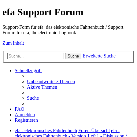
efa Support Forum
Support-Form für efa, das elektronische Fahrtenbuch / Support
Forum for efa, the electronic Logbook
Zum Inhalt
Erweiterte Suche
Suche
Schnellzugriff
Unbeantwortete Themen
Aktive Themen
Suche
FAQ
Anmelden
Registrieren
efa - elektronisches Fahrtenbuch
Foren-Übersicht
efa -
elektronisches Fahrtenbuch - Version 1
efa1 - Diskussion /