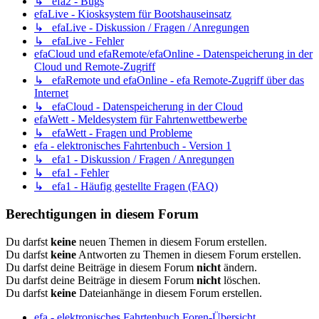
↳ efa2 - Bugs
efaLive - Kiosksystem für Bootshauseinsatz
↳ efaLive - Diskussion / Fragen / Anregungen
↳ efaLive - Fehler
efaCloud und efaRemote/efaOnline - Datenspeicherung in der
Cloud und Remote-Zugriff
↳ efaRemote und efaOnline - efa Remote-Zugriff über das
Internet
↳ efaCloud - Datenspeicherung in der Cloud
efaWett - Meldesystem für Fahrtenwettbewerbe
↳ efaWett - Fragen und Probleme
efa - elektronisches Fahrtenbuch - Version 1
↳ efa1 - Diskussion / Fragen / Anregungen
↳ efa1 - Fehler
↳ efa1 - Häufig gestellte Fragen (FAQ)
Berechtigungen in diesem Forum
Du darfst
keine
neuen Themen in diesem Forum erstellen.
Du darfst
keine
Antworten zu Themen in diesem Forum erstellen.
Du darfst deine Beiträge in diesem Forum
nicht
ändern.
Du darfst deine Beiträge in diesem Forum
nicht
löschen.
Du darfst
keine
Dateianhänge in diesem Forum erstellen.
efa - elektronisches Fahrtenbuch
Foren-Übersicht