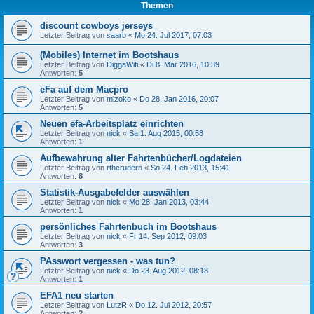
Themen
discount cowboys jerseys
Letzter Beitrag von
saarb
«
Mo 24. Jul 2017, 07:03
(Mobiles) Internet im Bootshaus
Letzter Beitrag von
DiggaWifi
«
Di 8. Mär 2016, 10:39
Antworten:
5
eFa auf dem Macpro
Letzter Beitrag von
mizoko
«
Do 28. Jan 2016, 20:07
Antworten:
5
Neuen efa-Arbeitsplatz einrichten
Letzter Beitrag von
nick
«
Sa 1. Aug 2015, 00:58
Antworten:
1
Aufbewahrung alter Fahrtenbücher/Logdateien
Letzter Beitrag von
rthcrudern
«
So 24. Feb 2013, 15:41
Antworten:
8
Statistik-Ausgabefelder auswählen
Letzter Beitrag von
nick
«
Mo 28. Jan 2013, 03:44
Antworten:
1
persönliches Fahrtenbuch im Bootshaus
Letzter Beitrag von
nick
«
Fr 14. Sep 2012, 09:03
Antworten:
3
PAsswort vergessen - was tun?
Letzter Beitrag von
nick
«
Do 23. Aug 2012, 08:18
Antworten:
1
EFA1 neu starten
Letzter Beitrag von
LutzR
«
Do 12. Jul 2012, 20:57
Antworten:
2