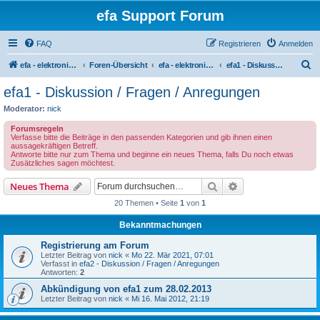
efa Support Forum
FAQ
Registrieren
Anmelden
S
efa - elektronisches Fahrtenbuch
Foren-Übersicht
efa - elektronisches Fahrtenbuch - Version 1
efa1 - Diskussion / Fragen / Anregungen
u
efa1 - Diskussion / Fragen / Anregungen
c
Moderator:
nick
h
Forumsregeln
e
Verfasse bitte die Beiträge in den passenden Kategorien und gib ihnen einen
aussagekräftigen Betreff.
Antworte bitte nur zum Thema und beginne ein neues Thema, falls Du noch etwas
Zusätzliches sagen möchtest.
Suche
Erweiterte Suche
Neues Thema
20 Themen • Seite
1
von
1
Bekanntmachungen
Registrierung am Forum
Letzter Beitrag von
nick
«
Mo 22. Mär 2021, 07:01
Verfasst in
efa2 - Diskussion / Fragen / Anregungen
Antworten:
2
Abkündigung von efa1 zum 28.02.2013
Letzter Beitrag von
nick
«
Mi 16. Mai 2012, 21:19