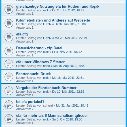
gleichzeitige Nutzung efa für Rudern und Kajak
Letzter Beitrag von
nick
«
Do 28. Jun 2012, 16:12
Antworten:
1
Kilometerlisten und Anderes auf Webseite
Letzter Beitrag von
LutzR
«
Di 26. Jun 2012, 10:08
Antworten:
2
efa.cfg
Letzter Beitrag von
LutzR
«
Mo 28. Mai 2012, 22:19
Antworten:
2
Datensicherung - zip Datei
Letzter Beitrag von
nick
«
Fr 4. Nov 2011, 06:42
Antworten:
1
efa unter Windows 7 Starter
Letzter Beitrag von
hono
«
Mo 15. Aug 2011, 09:02
Fahrtenbuch: Druck
Letzter Beitrag von
nick
«
Mo 16. Mai 2011, 22:51
Antworten:
1
Vergabe der Fahrtenbuch-Nummer
Letzter Beitrag von
nick
«
Do 10. Mär 2011, 22:52
Antworten:
1
Ist efa portabel?
Letzter Beitrag von
schurri
«
Mo 31. Jan 2011, 20:43
Antworten:
2
efa für mehr als 8 Mannschaftsmitglieder
Letzter Beitrag von
nick
«
So 3. Okt 2010, 19:08
Antworten:
1