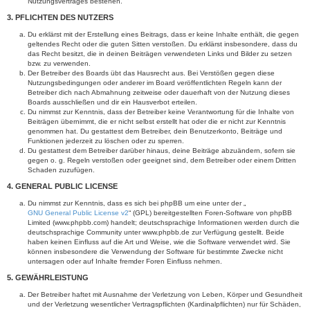
Nutzungsvertrages bestehen.
3. PFLICHTEN DES NUTZERS
Du erklärst mit der Erstellung eines Beitrags, dass er keine Inhalte enthält, die gegen
geltendes Recht oder die guten Sitten verstoßen. Du erklärst insbesondere, dass du
das Recht besitzt, die in deinen Beiträgen verwendeten Links und Bilder zu setzen
bzw. zu verwenden.
Der Betreiber des Boards übt das Hausrecht aus. Bei Verstößen gegen diese
Nutzungsbedingungen oder anderer im Board veröffentlichten Regeln kann der
Betreiber dich nach Abmahnung zeitweise oder dauerhaft von der Nutzung dieses
Boards ausschließen und dir ein Hausverbot erteilen.
Du nimmst zur Kenntnis, dass der Betreiber keine Verantwortung für die Inhalte von
Beiträgen übernimmt, die er nicht selbst erstellt hat oder die er nicht zur Kenntnis
genommen hat. Du gestattest dem Betreiber, dein Benutzerkonto, Beiträge und
Funktionen jederzeit zu löschen oder zu sperren.
Du gestattest dem Betreiber darüber hinaus, deine Beiträge abzuändern, sofern sie
gegen o. g. Regeln verstoßen oder geeignet sind, dem Betreiber oder einem Dritten
Schaden zuzufügen.
4. GENERAL PUBLIC LICENSE
Du nimmst zur Kenntnis, dass es sich bei phpBB um eine unter der „
GNU General Public License v2
“ (GPL) bereitgestellten Foren-Software von phpBB
Limited (www.phpbb.com) handelt; deutschsprachige Informationen werden durch die
deutschsprachige Community unter www.phpbb.de zur Verfügung gestellt. Beide
haben keinen Einfluss auf die Art und Weise, wie die Software verwendet wird. Sie
können insbesondere die Verwendung der Software für bestimmte Zwecke nicht
untersagen oder auf Inhalte fremder Foren Einfluss nehmen.
5. GEWÄHRLEISTUNG
Der Betreiber haftet mit Ausnahme der Verletzung von Leben, Körper und Gesundheit
und der Verletzung wesentlicher Vertragspflichten (Kardinalpflichten) nur für Schäden,