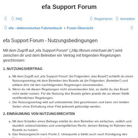
efa Support Forum
FAQ
Registrieren
Anmelden
S
efa - elektronisches Fahrtenbuch
Foren-Übersicht
u
efa Support Forum - Nutzungsbedingungen
c
h
Mit dem Zugriff auf „efa Support Forum“ („http://forum.nmichael.de“) wird
zwischen dir und dem Betreiber ein Vertrag mit folgenden Regelungen
e
geschlossen:
1. NUTZUNGSVERTRAG
Mit dem Zugriff auf „efa Support Forum“ (im Folgenden „das Board“) schließt du einen
Nutzungsvertrag mit dem Betreiber des Boards ab (im Folgenden „Betreiber“) und
erklärst dich mit den nachfolgenden Regelungen einverstanden.
Wenn du mit diesen Regelungen nicht einverstanden bist, so darfst du das Board
nicht weiter nutzen. Für die Nutzung des Boards gelten jeweils die an dieser Stelle
veröffentlichten Regelungen.
Der Nutzungsvertrag wird auf unbestimmte Zeit geschlossen und kann von beiden
Seiten ohne Einhaltung einer Frist jederzeit gekündigt werden.
2. EINRÄUMUNG VON NUTZUNGSRECHTEN
Mit dem Erstellen eines Beitrags erteilst du dem Betreiber ein einfaches, zeitlich und
räumlich unbeschränktes und unentgeltliches Recht, deinen Beitrag im Rahmen des
Boards zu nutzen.
Das Nutzungsrecht nach Punkt 2, Unterpunkt a bleibt auch nach Kündigung des