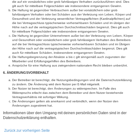
die auf ein vorsätzliches oder grob fahrlässiges Verhalten zurückzuführen sind. Dies
gilt auch für mittelbare Folgeschäden wie insbesondere entgangenen Gewinn.
Die Haftung ist gegenüber Verbrauchern außer bei vorsätzlichem oder grob
fahrlässigem Verhalten oder bei Schäden aus der Verletzung von Leben, Körper und
Gesundheit und der Verletzung wesentlicher Vertragspflichten (Kardinalpflichten) auf
die bei Vertragsschluss typischerweise vorhersehbaren Schäden und im übrigen der
Höhe nach auf die vertragstypischen Durchschnittsschäden begrenzt. Dies gilt auch
für mittelbare Folgeschäden wie insbesondere entgangenen Gewinn.
Die Haftung ist gegenüber Unternehmern außer bei der Verletzung von Leben, Körper
und Gesundheit oder vorsätzlichem oder grob fahrlässigem Verhalten des Betreibers
auf die bei Vertragsschluss typischerweise vorhersehbaren Schäden und im Übrigen
der Höhe nach auf die vertragstypischen Durchschnittsschäden begrenzt. Dies gilt
auch für mittelbare Schäden, insbesondere entgangenen Gewinn.
Die Haftungsbegrenzung der Absätze a bis c gilt sinngemäß auch zugunsten der
Mitarbeiter und Erfüllungsgehilfen des Betreibers.
Ansprüche für eine Haftung aus zwingendem nationalem Recht bleiben unberührt.
6. ÄNDERUNGSVORBEHALT
Der Betreiber ist berechtigt, die Nutzungsbedingungen und die Datenschutzerklärung
zu ändern. Die Änderung wird dem Nutzer per E-Mail mitgeteilt.
Der Nutzer ist berechtigt, den Änderungen zu widersprechen. Im Falle des
Widerspruchs erlischt das zwischen dem Betreiber und dem Nutzer bestehende
Vertragsverhältnis mit sofortiger Wirkung.
Die Änderungen gelten als anerkannt und verbindlich, wenn der Nutzer den
Änderungen zugestimmt hat.
Informationen über den Umgang mit deinen persönlichen Daten sind in der
Datenschutzerklärung enthalten.
Zurück zur vorherigen Seite