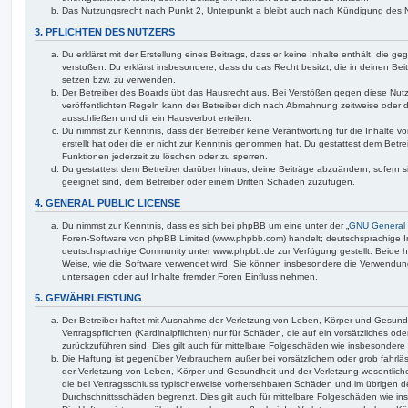
Das Nutzungsrecht nach Punkt 2, Unterpunkt a bleibt auch nach Kündigung des 
3. PFLICHTEN DES NUTZERS
Du erklärst mit der Erstellung eines Beitrags, dass er keine Inhalte enthält, die g
verstoßen. Du erklärst insbesondere, dass du das Recht besitzt, die in deinen Be
setzen bzw. zu verwenden.
Der Betreiber des Boards übt das Hausrecht aus. Bei Verstößen gegen diese Nu
veröffentlichten Regeln kann der Betreiber dich nach Abmahnung zeitweise oder 
ausschließen und dir ein Hausverbot erteilen.
Du nimmst zur Kenntnis, dass der Betreiber keine Verantwortung für die Inhalte vo
erstellt hat oder die er nicht zur Kenntnis genommen hat. Du gestattest dem Betre
Funktionen jederzeit zu löschen oder zu sperren.
Du gestattest dem Betreiber darüber hinaus, deine Beiträge abzuändern, sofern s
geeignet sind, dem Betreiber oder einem Dritten Schaden zuzufügen.
4. GENERAL PUBLIC LICENSE
Du nimmst zur Kenntnis, dass es sich bei phpBB um eine unter der „
GNU General 
Foren-Software von phpBB Limited (www.phpbb.com) handelt; deutschsprachige I
deutschsprachige Community unter www.phpbb.de zur Verfügung gestellt. Beide ha
Weise, wie die Software verwendet wird. Sie können insbesondere die Verwendun
untersagen oder auf Inhalte fremder Foren Einfluss nehmen.
5. GEWÄHRLEISTUNG
Der Betreiber haftet mit Ausnahme der Verletzung von Leben, Körper und Gesundh
Vertragspflichten (Kardinalpflichten) nur für Schäden, die auf ein vorsätzliches ode
zurückzuführen sind. Dies gilt auch für mittelbare Folgeschäden wie insbesonde
Die Haftung ist gegenüber Verbrauchern außer bei vorsätzlichem oder grob fahrl
der Verletzung von Leben, Körper und Gesundheit und der Verletzung wesentlicher 
die bei Vertragsschluss typischerweise vorhersehbaren Schäden und im übrigen d
Durchschnittsschäden begrenzt. Dies gilt auch für mittelbare Folgeschäden wie