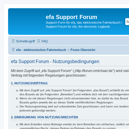
efa Support Forum
Support-Form für efa, das elektronische Fahrtenbuch /
Support Forum for efa, the electronic Logbook
Schnellzugriff
FAQ
efa - elektronisches Fahrtenbuch
Foren-Übersicht
efa Support Forum - Nutzungsbedingungen
Mit dem Zugriff auf „efa Support Forum“ („http://forum.nmichael.de“) wird zw
Vertrag mit folgenden Regelungen geschlossen:
1. NUTZUNGSVERTRAG
Mit dem Zugriff auf „efa Support Forum“ (im Folgenden „das Board“) schließt du e
des Boards ab (im Folgenden „Betreiber“) und erklärst dich mit den nachfolgend
Wenn du mit diesen Regelungen nicht einverstanden bist, so darfst du das Board 
Boards gelten jeweils die an dieser Stelle veröffentlichten Regelungen.
Der Nutzungsvertrag wird auf unbestimmte Zeit geschlossen und kann von beiden 
jederzeit gekündigt werden.
2. EINRÄUMUNG VON NUTZUNGSRECHTEN
Mit dem Erstellen eines Beitrags erteilst du dem Betreiber ein einfaches, zeitlich
unentgeltliches Recht, deinen Beitrag im Rahmen des Boards zu nutzen.