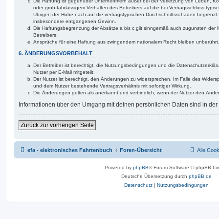
Die Haftung ist gegenüber Unternehmern außer bei der Verletzung von Leben, Kö
oder grob fahrlässigem Verhalten des Betreibers auf die bei Vertragsschluss typ
Übrigen der Höhe nach auf die vertragstypischen Durchschnittsschäden begrenzt. D
insbesondere entgangenen Gewinn.
Die Haftungsbegrenzung der Absätze a bis c gilt sinngemäß auch zugunsten der Mi
Betreibers.
Ansprüche für eine Haftung aus zwingendem nationalem Recht bleiben unberührt
6. ÄNDERUNGSVORBEHALT
Der Betreiber ist berechtigt, die Nutzungsbedingungen und die Datenschutzerklä
Nutzer per E-Mail mitgeteilt.
Der Nutzer ist berechtigt, den Änderungen zu widersprechen. Im Falle des Widers
und dem Nutzer bestehende Vertragsverhältnis mit sofortiger Wirkung.
Die Änderungen gelten als anerkannt und verbindlich, wenn der Nutzer den Ände
Informationen über den Umgang mit deinen persönlichen Daten sind in der
Zurück zur vorherigen Seite
efa - elektronisches Fahrtenbuch
Foren-Übersicht
Alle Coo
Powered by
phpBB
® Forum Software © phpBB Lim
Deutsche Übersetzung durch
phpBB.de
Datenschutz
|
Nutzungsbedingungen