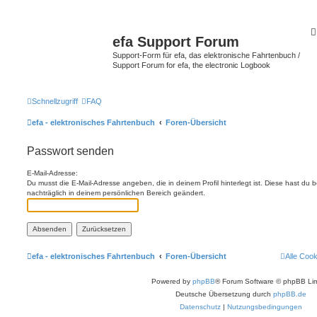
efa Support Forum
Support-Form für efa, das elektronische Fahrtenbuch /
Support Forum for efa, the electronic Logbook
Schnellzugriff
FAQ
efa - elektronisches Fahrtenbuch
Foren-Übersicht
Passwort senden
E-Mail-Adresse:
Du musst die E-Mail-Adresse angeben, die in deinem Profil hinterlegt ist. Diese hast du
nachträglich in deinem persönlichen Bereich geändert.
efa - elektronisches Fahrtenbuch
Foren-Übersicht
Alle Coo
Powered by
phpBB
® Forum Software © phpBB Lim
Deutsche Übersetzung durch
phpBB.de
Datenschutz
|
Nutzungsbedingungen