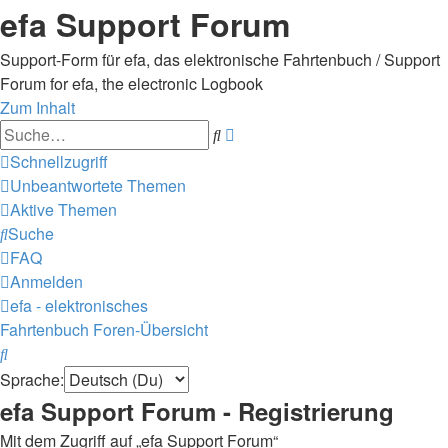
efa Support Forum
Support-Form für efa, das elektronische Fahrtenbuch / Support
Forum for efa, the electronic Logbook
Zum Inhalt
Erweiterte
Suche
Suche
Schnellzugriff
Unbeantwortete Themen
Aktive Themen
Suche
FAQ
Anmelden
efa - elektronisches
Fahrtenbuch
Foren-Übersicht
Suche
Sprache:
efa Support Forum - Registrierung
Mit dem Zugriff auf „efa Support Forum“