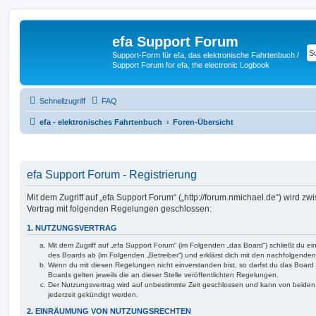
efa Support Forum
Support-Form für efa, das elektronische Fahrtenbuch /
Support Forum for efa, the electronic Logbook
Schnellzugriff
FAQ
efa - elektronisches Fahrtenbuch
Foren-Übersicht
efa Support Forum - Registrierung
Mit dem Zugriff auf „efa Support Forum“ („http://forum.nmichael.de“) wird zw
Vertrag mit folgenden Regelungen geschlossen:
1. NUTZUNGSVERTRAG
Mit dem Zugriff auf „efa Support Forum“ (im Folgenden „das Board“) schließt du e
des Boards ab (im Folgenden „Betreiber“) und erklärst dich mit den nachfolgend
Wenn du mit diesen Regelungen nicht einverstanden bist, so darfst du das Board 
Boards gelten jeweils die an dieser Stelle veröffentlichten Regelungen.
Der Nutzungsvertrag wird auf unbestimmte Zeit geschlossen und kann von beiden 
jederzeit gekündigt werden.
2. EINRÄUMUNG VON NUTZUNGSRECHTEN