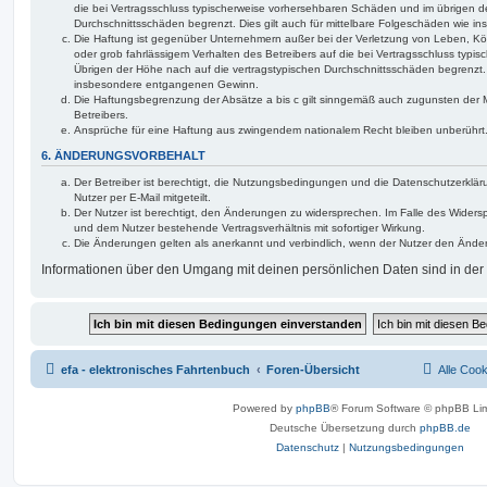
die bei Vertragsschluss typischerweise vorhersehbaren Schäden und im übrigen d
Durchschnittsschäden begrenzt. Dies gilt auch für mittelbare Folgeschäden wie
Die Haftung ist gegenüber Unternehmern außer bei der Verletzung von Leben, Kö
oder grob fahrlässigem Verhalten des Betreibers auf die bei Vertragsschluss typ
Übrigen der Höhe nach auf die vertragstypischen Durchschnittsschäden begrenzt. D
insbesondere entgangenen Gewinn.
Die Haftungsbegrenzung der Absätze a bis c gilt sinngemäß auch zugunsten der Mi
Betreibers.
Ansprüche für eine Haftung aus zwingendem nationalem Recht bleiben unberührt
6. ÄNDERUNGSVORBEHALT
Der Betreiber ist berechtigt, die Nutzungsbedingungen und die Datenschutzerklä
Nutzer per E-Mail mitgeteilt.
Der Nutzer ist berechtigt, den Änderungen zu widersprechen. Im Falle des Widers
und dem Nutzer bestehende Vertragsverhältnis mit sofortiger Wirkung.
Die Änderungen gelten als anerkannt und verbindlich, wenn der Nutzer den Ände
Informationen über den Umgang mit deinen persönlichen Daten sind in der
efa - elektronisches Fahrtenbuch
Foren-Übersicht
Alle Coo
Powered by
phpBB
® Forum Software © phpBB Lim
Deutsche Übersetzung durch
phpBB.de
Datenschutz
|
Nutzungsbedingungen