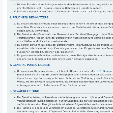
Mit dem Erstellen eines Beitrags erteilst du dem Betreiber ein einfaches, zeitlich
unentgeltliches Recht, deinen Beitrag im Rahmen des Boards zu nutzen.
Das Nutzungsrecht nach Punkt 2, Unterpunkt a bleibt auch nach Kündigung des 
3. PFLICHTEN DES NUTZERS
Du erklärst mit der Erstellung eines Beitrags, dass er keine Inhalte enthält, die g
verstoßen. Du erklärst insbesondere, dass du das Recht besitzt, die in deinen Be
setzen bzw. zu verwenden.
Der Betreiber des Boards übt das Hausrecht aus. Bei Verstößen gegen diese Nu
veröffentlichten Regeln kann der Betreiber dich nach Abmahnung zeitweise oder 
ausschließen und dir ein Hausverbot erteilen.
Du nimmst zur Kenntnis, dass der Betreiber keine Verantwortung für die Inhalte vo
erstellt hat oder die er nicht zur Kenntnis genommen hat. Du gestattest dem Betre
Funktionen jederzeit zu löschen oder zu sperren.
Du gestattest dem Betreiber darüber hinaus, deine Beiträge abzuändern, sofern s
geeignet sind, dem Betreiber oder einem Dritten Schaden zuzufügen.
4. GENERAL PUBLIC LICENSE
Du nimmst zur Kenntnis, dass es sich bei phpBB um eine unter der „
GNU General 
Foren-Software von phpBB Limited (www.phpbb.com) handelt; deutschsprachige I
deutschsprachige Community unter www.phpbb.de zur Verfügung gestellt. Beide ha
Weise, wie die Software verwendet wird. Sie können insbesondere die Verwendun
untersagen oder auf Inhalte fremder Foren Einfluss nehmen.
5. GEWÄHRLEISTUNG
Der Betreiber haftet mit Ausnahme der Verletzung von Leben, Körper und Gesundh
Vertragspflichten (Kardinalpflichten) nur für Schäden, die auf ein vorsätzliches ode
zurückzuführen sind. Dies gilt auch für mittelbare Folgeschäden wie insbesonde
Die Haftung ist gegenüber Verbrauchern außer bei vorsätzlichem oder grob fahrl
der Verletzung von Leben, Körper und Gesundheit und der Verletzung wesentlicher 