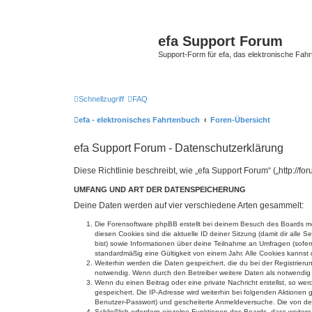
efa Support Forum
Support-Form für efa, das elektronische Fahr
Schnellzugriff
FAQ
efa - elektronisches Fahrtenbuch
Foren-Übersicht
efa Support Forum - Datenschutzerklärung
Diese Richtlinie beschreibt, wie „efa Support Forum“ („http:/
UMFANG UND ART DER DATENSPEICHERUNG
Deine Daten werden auf vier verschiedene Arten gesammelt:
Die Forensoftware phpBB erstellt bei deinem Besuch des Boards meh
diesen Cookies sind die aktuelle ID deiner Sitzung (damit dir alle
bist) sowie Informationen über deine Teilnahme an Umfragen (sofer
standardmäßig eine Gültigkeit von einem Jahr. Alle Cookies kannst d
Weiterhin werden die Daten gespeichert, die du bei der Registrieru
notwendig. Wenn durch den Betreiber weitere Daten als notwendig fe
Wenn du einen Beitrag oder eine private Nachricht erstellst, so we
gespeichert. Die IP-Adresse wird weiterhin bei folgenden Aktionen
Benutzer-Passwort) und gescheiterte Anmeldeversuche. Die von dein
Schließlich erfordern einzelne Funktionen des Boards, dass weite