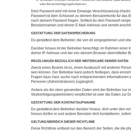
oder Benachrichtigungsfunktionen.
Dein Passwort wird mit einer Einwege-Verschlüsselung (Hash) g
Passwort ist dein Schlüssel zu deinem Benutzerkonto für das Bo
nach deinem Passwort fragen. Solltest du dein Passwort verg
Benutzernamen und deiner E-Mail-Adresse und sendet anschlie
GESTATTUNG DER DATENSPEICHERUNG
Du gestattest dem Betreiber, die von dir eingegebenen und ob
Darüber hinaus ist der Betreiber berechtigt, im Rahmen einer
deiner IP-Adresse und der von deinem Browser übermittelter B
REGELUNGEN BEZÜGLICH DER WEITERGABE DEINER DATEN
Zweck eines Boards ist es, einen Austausch mit anderen Personen
sein können. Der Betreiber kann jedoch festlegen, dass einzeln
Fragen dazu hast, suche nach entsprechenden Informationen im 
Personen (Administratoren) zugänglich.
Andere als die oben genannten Daten wird der Betreiber nur mit
Strafverfolgungsbehörden) verpflichtet ist oder die Daten zur D
GESTATTUNG DER KONTAKTAUFNAHME
Du gestattest dem Betreiber darüber hinaus, dich unter den von
hinaus dürfen er und andere Benutzer dich kontaktieren, sofern
GELTUNGSBEREICH DIESER RICHTLINIE
Diese Richtlinie umfasst nur den Bereich der Seiten, die die 