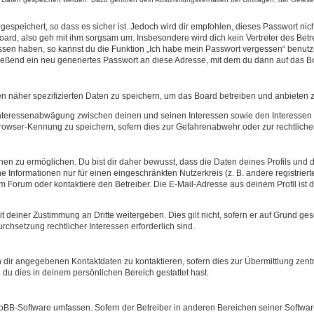
espeichert, so dass es sicher ist. Jedoch wird dir empfohlen, dieses Passwort ni
ard, also geh mit ihm sorgsam um. Insbesondere wird dich kein Vertreter des Betre
essen haben, so kannst du die Funktion „Ich habe mein Passwort vergessen“ benut
ßend ein neu generiertes Passwort an diese Adresse, mit dem du dann auf das Bo
en näher spezifizierten Daten zu speichern, um das Board betreiben und anbieten 
 Interessenabwägung zwischen deinen und seinen Interessen sowie den Interessen D
rowser-Kennung zu speichern, sofern dies zur Gefahrenabwehr oder zur rechtlichen
 zu ermöglichen. Du bist dir daher bewusst, dass die Daten deines Profils und die 
e Informationen nur für einen eingeschränkten Nutzerkreis (z. B. andere registriert
Forum oder kontaktiere den Betreiber. Die E-Mail-Adresse aus deinem Profil ist d
 deiner Zustimmung an Dritte weitergeben. Dies gilt nicht, sofern er auf Grund ge
urchsetzung rechtlicher Interessen erforderlich sind.
 dir angegebenen Kontaktdaten zu kontaktieren, sofern dies zur Übermittlung zentra
 du dies in deinem persönlichen Bereich gestattet hast.
phpBB-Software umfassen. Sofern der Betreiber in anderen Bereichen seiner Softwa