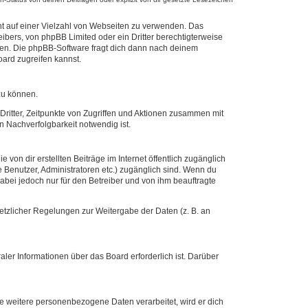
cht auf einer Vielzahl von Webseiten zu verwenden. Das
ibers, von phpBB Limited oder ein Dritter berechtigterweise
zen. Die phpBB-Software fragt dich dann nach deinem
ard zugreifen kannst.
zu können.
ritter, Zeitpunkte von Zugriffen und Aktionen zusammen mit
 Nachverfolgbarkeit notwendig ist.
von dir erstellten Beiträge im Internet öffentlich zugänglich
e Benutzer, Administratoren etc.) zugänglich sind. Wenn du
abei jedoch nur für den Betreiber und von ihm beauftragte
setzlicher Regelungen zur Weitergabe der Daten (z. B. an
ler Informationen über das Board erforderlich ist. Darüber
re weitere personenbezogene Daten verarbeitet, wird er dich