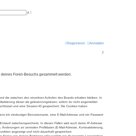
E
S
r
u
w
c
e
h
i
e
t
e
r
t
e
Registrieren
Anmelden
S
u
c
S
h
e
u
c
h
rend deines Foren-Besuchs gesammelt werden.
e
und die zwischen den einzelnen Aufrufen des Boards erhalten bleiben. In
r Markierung dieser als gelesen/ungelesen; sofern du nicht angemeldet
sschlüssel und eine Session-ID gespeichert. Die Cookies haben
estens ein eindeutiger Benutzername, eine E-Mail-Adresse und ein Passwort
 Entwurf zwischenspeicherst. In diesen Fällen wird auch deine IP-Adresse
, Änderungen an zentralen Profildaten (E-Mail-Adresse, Kontoaktivierung,
unktion angezeigt und nicht dauerhaft gespeichert.
-Status von deinen Beiträgen oder explizit von dir gesetzte Lesezeichen