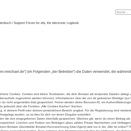
tenbuch / Support Forum for efa, the electronic Logbook
/forum.nmichael.de“) (im Folgenden „der Betreiber“) die Daten verwendet, die wäh
rere Cookies. Cookies sind kleine Textdateien, die dein Browser als temporäre Dateien ablegt 
 Seitenaufrufe zugeordnet werden können), Informationen über die von dir gelesenen Beiträge (zu
n du nicht angemeldet bist) gespeichert. Ferner werden deine Benutzer-ID, ein Authentifizierung
u jederzeit über die Funktion „Alle Cookies löschen“ löschen.
ng, in deinem Profil oder deinem persönlichem Bereich angibst. Für die Registrierung sind mind
stgelegt wurden, so ist dies für dich vor deren Eingabe ersichtlich.
rden die dort eingegebenen Daten ebenfalls gespeichert. Gleiches gilt, wenn du einen Beitrag als
 gespeichert: Löschen und Ändern von Beiträgen (dazu zählen Private Nachrichten und Umfragen)
em Browser übermittelte Browser-Kennzeichnung (User Agent) wird nur in der „Wer ist online?“-F
re Daten gespeichert werden. Dazu gehören dein Abstimmungsverhalten bei Umfragen, der Gelesen