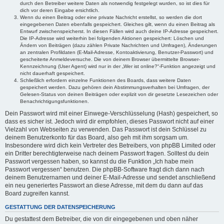
durch den Betreiber weitere Daten als notwendig festgelegt wurden, so ist dies für
dich vor deren Eingabe ersichtlich.
Wenn du einen Beitrag oder eine private Nachricht erstellst, so werden die dort
eingegebenen Daten ebenfalls gespeichert. Gleiches gilt, wenn du einen Beitrag als
Entwurf zwischenspeicherst. In diesen Fällen wird auch deine IP-Adresse gespeichert.
Die IP-Adresse wird weiterhin bei folgenden Aktionen gespeichert: Löschen und
Ändern von Beiträgen (dazu zählen Private Nachrichten und Umfragen), Änderungen
an zentralen Profildaten (E-Mail-Adresse, Kontoaktivierung, Benutzer-Passwort) und
gescheiterte Anmeldeversuche. Die von deinem Browser übermittelte Browser-
Kennzeichnung (User Agent) wird nur in der „Wer ist online?“-Funktion angezeigt und
nicht dauerhaft gespeichert.
Schließlich erfordern einzelne Funktionen des Boards, dass weitere Daten
gespeichert werden. Dazu gehören dein Abstimmungsverhalten bei Umfragen, der
Gelesen-Status von deinen Beiträgen oder explizit von dir gesetzte Lesezeichen oder
Benachrichtigungsfunktionen.
Dein Passwort wird mit einer Einwege-Verschlüsselung (Hash) gespeichert, so
dass es sicher ist. Jedoch wird dir empfohlen, dieses Passwort nicht auf einer
Vielzahl von Webseiten zu verwenden. Das Passwort ist dein Schlüssel zu
deinem Benutzerkonto für das Board, also geh mit ihm sorgsam um.
Insbesondere wird dich kein Vertreter des Betreibers, von phpBB Limited oder
ein Dritter berechtigterweise nach deinem Passwort fragen. Solltest du dein
Passwort vergessen haben, so kannst du die Funktion „Ich habe mein
Passwort vergessen“ benutzen. Die phpBB-Software fragt dich dann nach
deinem Benutzernamen und deiner E-Mail-Adresse und sendet anschließend
ein neu generiertes Passwort an diese Adresse, mit dem du dann auf das
Board zugreifen kannst.
GESTATTUNG DER DATENSPEICHERUNG
Du gestattest dem Betreiber, die von dir eingegebenen und oben näher