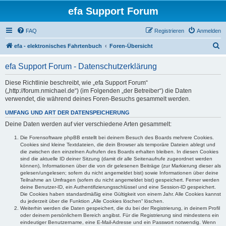
efa Support Forum
FAQ
Registrieren
Anmelden
S
efa - elektronisches Fahrtenbuch
Foren-Übersicht
u
efa Support Forum - Datenschutzerklärung
c
h
Diese Richtlinie beschreibt, wie „efa Support Forum“
(„http://forum.nmichael.de“) (im Folgenden „der Betreiber“) die Daten
e
verwendet, die während deines Foren-Besuchs gesammelt werden.
UMFANG UND ART DER DATENSPEICHERUNG
Deine Daten werden auf vier verschiedene Arten gesammelt:
Die Forensoftware phpBB erstellt bei deinem Besuch des Boards mehrere Cookies.
Cookies sind kleine Textdateien, die dein Browser als temporäre Dateien ablegt und
die zwischen den einzelnen Aufrufen des Boards erhalten bleiben. In diesen Cookies
sind die aktuelle ID deiner Sitzung (damit dir alle Seitenaufrufe zugeordnet werden
können), Informationen über die von dir gelesenen Beiträge (zur Markierung dieser als
gelesen/ungelesen; sofern du nicht angemeldet bist) sowie Informationen über deine
Teilnahme an Umfragen (sofern du nicht angemeldet bist) gespeichert. Ferner werden
deine Benutzer-ID, ein Authentifizierungsschlüssel und eine Session-ID gespeichert.
Die Cookies haben standardmäßig eine Gültigkeit von einem Jahr. Alle Cookies kannst
du jederzeit über die Funktion „Alle Cookies löschen“ löschen.
Weiterhin werden die Daten gespeichert, die du bei der Registrierung, in deinem Profil
oder deinem persönlichem Bereich angibst. Für die Registrierung sind mindestens ein
eindeutiger Benutzername, eine E-Mail-Adresse und ein Passwort notwendig. Wenn