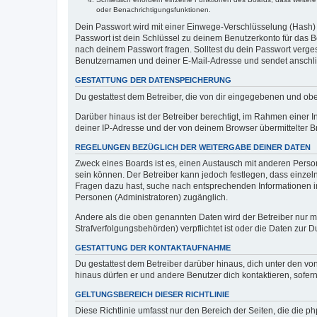
oder Benachrichtigungsfunktionen.
Dein Passwort wird mit einer Einwege-Verschlüsselung (Hash) g
Passwort ist dein Schlüssel zu deinem Benutzerkonto für das Bo
nach deinem Passwort fragen. Solltest du dein Passwort verg
Benutzernamen und deiner E-Mail-Adresse und sendet anschlie
GESTATTUNG DER DATENSPEICHERUNG
Du gestattest dem Betreiber, die von dir eingegebenen und ob
Darüber hinaus ist der Betreiber berechtigt, im Rahmen einer
deiner IP-Adresse und der von deinem Browser übermittelter B
REGELUNGEN BEZÜGLICH DER WEITERGABE DEINER DATEN
Zweck eines Boards ist es, einen Austausch mit anderen Personen
sein können. Der Betreiber kann jedoch festlegen, dass einzeln
Fragen dazu hast, suche nach entsprechenden Informationen im 
Personen (Administratoren) zugänglich.
Andere als die oben genannten Daten wird der Betreiber nur mit
Strafverfolgungsbehörden) verpflichtet ist oder die Daten zur D
GESTATTUNG DER KONTAKTAUFNAHME
Du gestattest dem Betreiber darüber hinaus, dich unter den von
hinaus dürfen er und andere Benutzer dich kontaktieren, sofern
GELTUNGSBEREICH DIESER RICHTLINIE
Diese Richtlinie umfasst nur den Bereich der Seiten, die die 