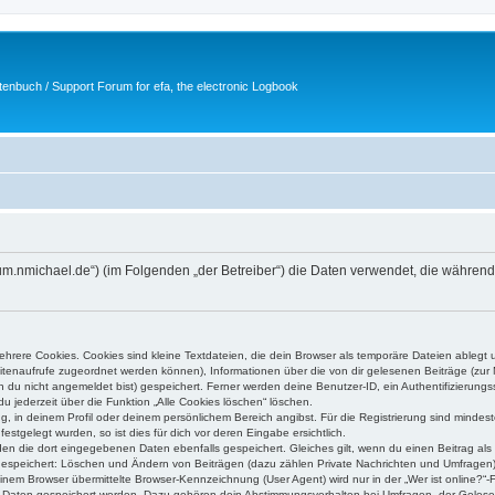
tenbuch / Support Forum for efa, the electronic Logbook
/forum.nmichael.de“) (im Folgenden „der Betreiber“) die Daten verwendet, die wäh
rere Cookies. Cookies sind kleine Textdateien, die dein Browser als temporäre Dateien ablegt 
 Seitenaufrufe zugeordnet werden können), Informationen über die von dir gelesenen Beiträge (zu
n du nicht angemeldet bist) gespeichert. Ferner werden deine Benutzer-ID, ein Authentifizierung
u jederzeit über die Funktion „Alle Cookies löschen“ löschen.
ng, in deinem Profil oder deinem persönlichem Bereich angibst. Für die Registrierung sind mind
stgelegt wurden, so ist dies für dich vor deren Eingabe ersichtlich.
rden die dort eingegebenen Daten ebenfalls gespeichert. Gleiches gilt, wenn du einen Beitrag als
 gespeichert: Löschen und Ändern von Beiträgen (dazu zählen Private Nachrichten und Umfragen)
em Browser übermittelte Browser-Kennzeichnung (User Agent) wird nur in der „Wer ist online?“-F
re Daten gespeichert werden. Dazu gehören dein Abstimmungsverhalten bei Umfragen, der Gelesen