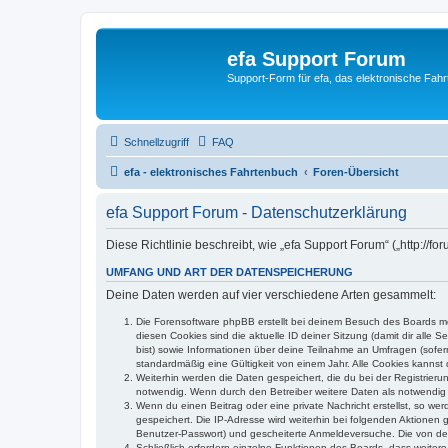
efa Support Forum
Support-Form für efa, das elektronische Fahr
Schnellzugriff
FAQ
efa - elektronisches Fahrtenbuch
Foren-Übersicht
efa Support Forum - Datenschutzerklärung
Diese Richtlinie beschreibt, wie „efa Support Forum“ („http:/
UMFANG UND ART DER DATENSPEICHERUNG
Deine Daten werden auf vier verschiedene Arten gesammelt:
Die Forensoftware phpBB erstellt bei deinem Besuch des Boards meh
diesen Cookies sind die aktuelle ID deiner Sitzung (damit dir alle
bist) sowie Informationen über deine Teilnahme an Umfragen (sofer
standardmäßig eine Gültigkeit von einem Jahr. Alle Cookies kannst d
Weiterhin werden die Daten gespeichert, die du bei der Registrieru
notwendig. Wenn durch den Betreiber weitere Daten als notwendig fe
Wenn du einen Beitrag oder eine private Nachricht erstellst, so we
gespeichert. Die IP-Adresse wird weiterhin bei folgenden Aktionen
Benutzer-Passwort) und gescheiterte Anmeldeversuche. Die von dein
Schließlich erfordern einzelne Funktionen des Boards, dass weite