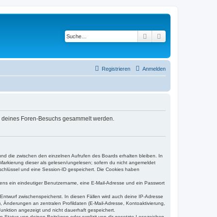
Suche
Erweiterte Suche
Registrieren
Anmelden
rend deines Foren-Besuchs gesammelt werden.
und die zwischen den einzelnen Aufrufen des Boards erhalten bleiben. In
r Markierung dieser als gelesen/ungelesen; sofern du nicht angemeldet
sschlüssel und eine Session-ID gespeichert. Die Cookies haben
estens ein eindeutiger Benutzername, eine E-Mail-Adresse und ein Passwort
 Entwurf zwischenspeicherst. In diesen Fällen wird auch deine IP-Adresse
, Änderungen an zentralen Profildaten (E-Mail-Adresse, Kontoaktivierung,
unktion angezeigt und nicht dauerhaft gespeichert.
-Status von deinen Beiträgen oder explizit von dir gesetzte Lesezeichen