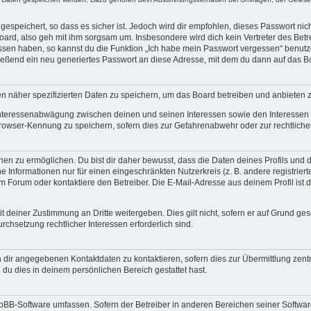
espeichert, so dass es sicher ist. Jedoch wird dir empfohlen, dieses Passwort ni
ard, also geh mit ihm sorgsam um. Insbesondere wird dich kein Vertreter des Betre
essen haben, so kannst du die Funktion „Ich habe mein Passwort vergessen“ benut
ßend ein neu generiertes Passwort an diese Adresse, mit dem du dann auf das Bo
en näher spezifizierten Daten zu speichern, um das Board betreiben und anbieten 
 Interessenabwägung zwischen deinen und seinen Interessen sowie den Interessen D
rowser-Kennung zu speichern, sofern dies zur Gefahrenabwehr oder zur rechtlichen
 zu ermöglichen. Du bist dir daher bewusst, dass die Daten deines Profils und die 
e Informationen nur für einen eingeschränkten Nutzerkreis (z. B. andere registriert
Forum oder kontaktiere den Betreiber. Die E-Mail-Adresse aus deinem Profil ist d
 deiner Zustimmung an Dritte weitergeben. Dies gilt nicht, sofern er auf Grund ge
urchsetzung rechtlicher Interessen erforderlich sind.
 dir angegebenen Kontaktdaten zu kontaktieren, sofern dies zur Übermittlung zentra
 du dies in deinem persönlichen Bereich gestattet hast.
phpBB-Software umfassen. Sofern der Betreiber in anderen Bereichen seiner Softwa