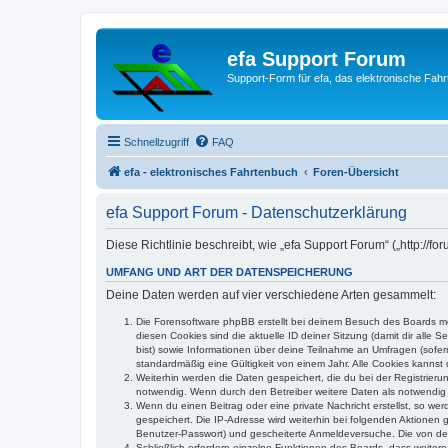
efa Support Forum
Support-Form für efa, das elektronische Fahr
Schnellzugriff
FAQ
efa - elektronisches Fahrtenbuch
Foren-Übersicht
efa Support Forum - Datenschutzerklärung
Diese Richtlinie beschreibt, wie „efa Support Forum“ („http:/
UMFANG UND ART DER DATENSPEICHERUNG
Deine Daten werden auf vier verschiedene Arten gesammelt:
Die Forensoftware phpBB erstellt bei deinem Besuch des Boards meh
diesen Cookies sind die aktuelle ID deiner Sitzung (damit dir alle
bist) sowie Informationen über deine Teilnahme an Umfragen (sofer
standardmäßig eine Gültigkeit von einem Jahr. Alle Cookies kannst d
Weiterhin werden die Daten gespeichert, die du bei der Registrieru
notwendig. Wenn durch den Betreiber weitere Daten als notwendig fe
Wenn du einen Beitrag oder eine private Nachricht erstellst, so we
gespeichert. Die IP-Adresse wird weiterhin bei folgenden Aktionen
Benutzer-Passwort) und gescheiterte Anmeldeversuche. Die von dein
Schließlich erfordern einzelne Funktionen des Boards, dass weite