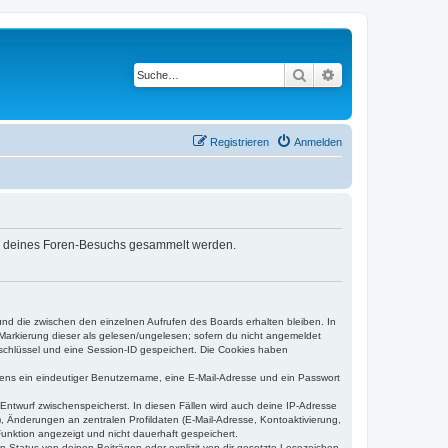
Suche
Erweiterte Suche
Registrieren
Anmelden
rend deines Foren-Besuchs gesammelt werden.
und die zwischen den einzelnen Aufrufen des Boards erhalten bleiben. In
r Markierung dieser als gelesen/ungelesen; sofern du nicht angemeldet
sschlüssel und eine Session-ID gespeichert. Die Cookies haben
estens ein eindeutiger Benutzername, eine E-Mail-Adresse und ein Passwort
 Entwurf zwischenspeicherst. In diesen Fällen wird auch deine IP-Adresse
, Änderungen an zentralen Profildaten (E-Mail-Adresse, Kontoaktivierung,
unktion angezeigt und nicht dauerhaft gespeichert.
-Status von deinen Beiträgen oder explizit von dir gesetzte Lesezeichen