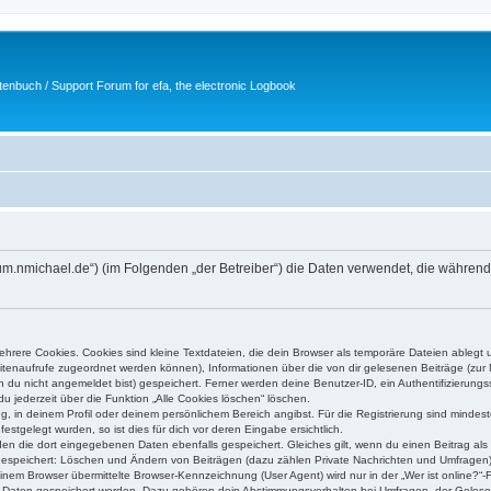
tenbuch / Support Forum for efa, the electronic Logbook
/forum.nmichael.de“) (im Folgenden „der Betreiber“) die Daten verwendet, die wäh
rere Cookies. Cookies sind kleine Textdateien, die dein Browser als temporäre Dateien ablegt 
 Seitenaufrufe zugeordnet werden können), Informationen über die von dir gelesenen Beiträge (zu
n du nicht angemeldet bist) gespeichert. Ferner werden deine Benutzer-ID, ein Authentifizierung
u jederzeit über die Funktion „Alle Cookies löschen“ löschen.
ng, in deinem Profil oder deinem persönlichem Bereich angibst. Für die Registrierung sind mind
stgelegt wurden, so ist dies für dich vor deren Eingabe ersichtlich.
rden die dort eingegebenen Daten ebenfalls gespeichert. Gleiches gilt, wenn du einen Beitrag als
 gespeichert: Löschen und Ändern von Beiträgen (dazu zählen Private Nachrichten und Umfragen)
em Browser übermittelte Browser-Kennzeichnung (User Agent) wird nur in der „Wer ist online?“-F
re Daten gespeichert werden. Dazu gehören dein Abstimmungsverhalten bei Umfragen, der Gelesen