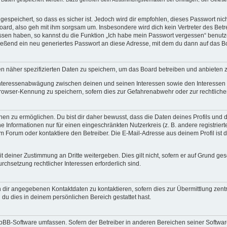
espeichert, so dass es sicher ist. Jedoch wird dir empfohlen, dieses Passwort ni
ard, also geh mit ihm sorgsam um. Insbesondere wird dich kein Vertreter des Betre
essen haben, so kannst du die Funktion „Ich habe mein Passwort vergessen“ benut
ßend ein neu generiertes Passwort an diese Adresse, mit dem du dann auf das Bo
en näher spezifizierten Daten zu speichern, um das Board betreiben und anbieten 
 Interessenabwägung zwischen deinen und seinen Interessen sowie den Interessen D
rowser-Kennung zu speichern, sofern dies zur Gefahrenabwehr oder zur rechtlichen
 zu ermöglichen. Du bist dir daher bewusst, dass die Daten deines Profils und die 
e Informationen nur für einen eingeschränkten Nutzerkreis (z. B. andere registriert
Forum oder kontaktiere den Betreiber. Die E-Mail-Adresse aus deinem Profil ist d
 deiner Zustimmung an Dritte weitergeben. Dies gilt nicht, sofern er auf Grund ge
urchsetzung rechtlicher Interessen erforderlich sind.
 dir angegebenen Kontaktdaten zu kontaktieren, sofern dies zur Übermittlung zentra
 du dies in deinem persönlichen Bereich gestattet hast.
phpBB-Software umfassen. Sofern der Betreiber in anderen Bereichen seiner Softwa