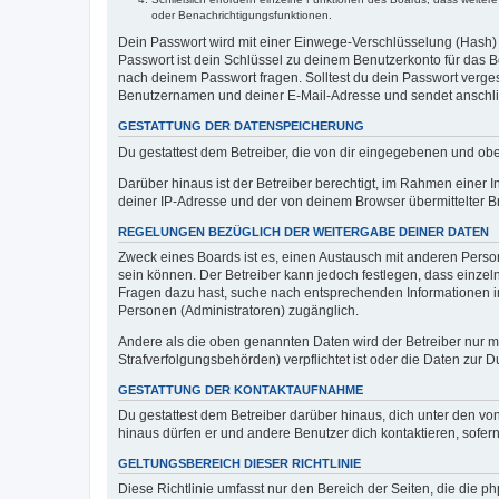
oder Benachrichtigungsfunktionen.
Dein Passwort wird mit einer Einwege-Verschlüsselung (Hash) g
Passwort ist dein Schlüssel zu deinem Benutzerkonto für das Bo
nach deinem Passwort fragen. Solltest du dein Passwort verg
Benutzernamen und deiner E-Mail-Adresse und sendet anschlie
GESTATTUNG DER DATENSPEICHERUNG
Du gestattest dem Betreiber, die von dir eingegebenen und ob
Darüber hinaus ist der Betreiber berechtigt, im Rahmen einer
deiner IP-Adresse und der von deinem Browser übermittelter B
REGELUNGEN BEZÜGLICH DER WEITERGABE DEINER DATEN
Zweck eines Boards ist es, einen Austausch mit anderen Personen
sein können. Der Betreiber kann jedoch festlegen, dass einzeln
Fragen dazu hast, suche nach entsprechenden Informationen im 
Personen (Administratoren) zugänglich.
Andere als die oben genannten Daten wird der Betreiber nur mit
Strafverfolgungsbehörden) verpflichtet ist oder die Daten zur D
GESTATTUNG DER KONTAKTAUFNAHME
Du gestattest dem Betreiber darüber hinaus, dich unter den von
hinaus dürfen er und andere Benutzer dich kontaktieren, sofern
GELTUNGSBEREICH DIESER RICHTLINIE
Diese Richtlinie umfasst nur den Bereich der Seiten, die die 