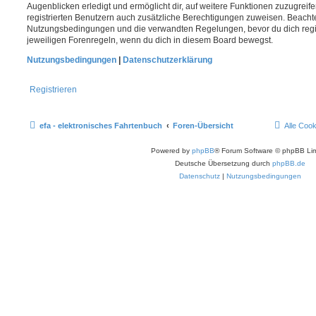
Augenblicken erledigt und ermöglicht dir, auf weitere Funktionen zuzugreif
registrierten Benutzern auch zusätzliche Berechtigungen zuweisen. Beachte
Nutzungsbedingungen und die verwandten Regelungen, bevor du dich registr
jeweiligen Forenregeln, wenn du dich in diesem Board bewegst.
Nutzungsbedingungen
|
Datenschutzerklärung
Registrieren
efa - elektronisches Fahrtenbuch
Foren-Übersicht
Alle Coo
Powered by
phpBB
® Forum Software © phpBB Lim
Deutsche Übersetzung durch
phpBB.de
Datenschutz
|
Nutzungsbedingungen