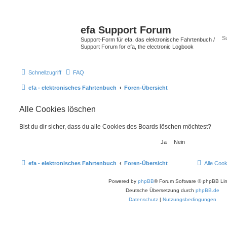
efa Support Forum
Support-Form für efa, das elektronische Fahrtenbuch /
Support Forum for efa, the electronic Logbook
Schnellzugriff
FAQ
efa - elektronisches Fahrtenbuch
Foren-Übersicht
Alle Cookies löschen
Bist du dir sicher, dass du alle Cookies des Boards löschen möchtest?
efa - elektronisches Fahrtenbuch
Foren-Übersicht
Alle Coo
Powered by
phpBB
® Forum Software © phpBB Lim
Deutsche Übersetzung durch
phpBB.de
Datenschutz
|
Nutzungsbedingungen