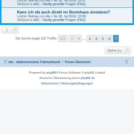
Letzter Beitrag von
efa
«
So 18. Jul 2010, 10:47
Verfasst in
efa1 - Häufig gestellte Fragen (FAQ)
Kann ich efa auch direkt im Bootshaus einsetzen?
Letzter Beitrag von
efa
«
So 18. Jul 2010, 10:39
Verfasst in
efa1 - Häufig gestellte Fragen (FAQ)
Seite
7
von
7
1
3
4
5
6
7
Vorherige
Die Suche ergab 155 Treffer
…
Gehe zu
efa - elektronisches Fahrtenbuch
Foren-Übersicht
Powered by
phpBB
® Forum Software © phpBB Limited
Deutsche Übersetzung durch
phpBB.de
Datenschutz
|
Nutzungsbedingungen