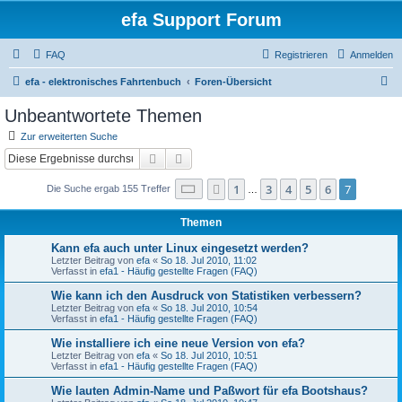
efa Support Forum
FAQ
Registrieren
Anmelden
S
efa - elektronisches Fahrtenbuch
Foren-Übersicht
u
Unbeantwortete Themen
c
Zur erweiterten Suche
h
Suche
Erweiterte Suche
e
Seite
7
von
7
1
3
4
5
6
7
Vorherige
Die Suche ergab 155 Treffer
…
Themen
Kann efa auch unter Linux eingesetzt werden?
Letzter Beitrag von
efa
«
So 18. Jul 2010, 11:02
Verfasst in
efa1 - Häufig gestellte Fragen (FAQ)
Wie kann ich den Ausdruck von Statistiken verbessern?
Letzter Beitrag von
efa
«
So 18. Jul 2010, 10:54
Verfasst in
efa1 - Häufig gestellte Fragen (FAQ)
Wie installiere ich eine neue Version von efa?
Letzter Beitrag von
efa
«
So 18. Jul 2010, 10:51
Verfasst in
efa1 - Häufig gestellte Fragen (FAQ)
Wie lauten Admin-Name und Paßwort für efa Bootshaus?