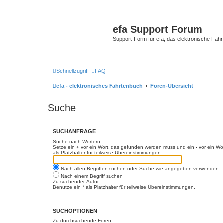
efa Support Forum
Support-Form für efa, das elektronische Fahr
Schnellzugriff
FAQ
efa - elektronisches Fahrtenbuch
Foren-Übersicht
Suche
SUCHANFRAGE
Suche nach Wörtern:
Setze ein
+
vor ein Wort, das gefunden werden muss und ein
-
vor ein Wo
als Platzhalter für teilweise Übereinstimmungen.
Nach allen Begriffen suchen oder Suche wie angegeben verwenden
Nach einem Begriff suchen
Zu suchender Autor:
Benutze ein * als Platzhalter für teilweise Übereinstimmungen.
SUCHOPTIONEN
Zu durchsuchende Foren: