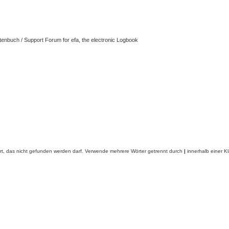
tenbuch / Support Forum for efa, the electronic Logbook
rt, das nicht gefunden werden darf. Verwende mehrere Wörter getrennt durch
|
innerhalb einer K