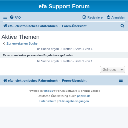
efa Support Forum
FAQ
Registrieren
Anmelden
S
efa - elektronisches Fahrtenbuch
Foren-Übersicht
u
Aktive Themen
c
Zur erweiterten Suche
h
Die Suche ergab 0 Treffer • Seite
1
von
1
e
Es wurden keine passenden Ergebnisse gefunden.
Die Suche ergab 0 Treffer • Seite
1
von
1
Gehe zu
efa - elektronisches Fahrtenbuch
Foren-Übersicht
Powered by
phpBB
® Forum Software © phpBB Limited
Deutsche Übersetzung durch
phpBB.de
Datenschutz
|
Nutzungsbedingungen