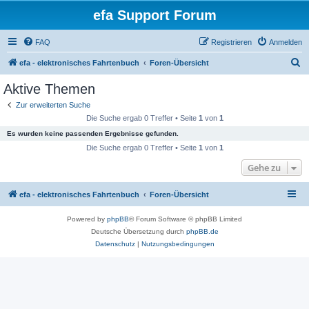
efa Support Forum
FAQ
Registrieren
Anmelden
S
efa - elektronisches Fahrtenbuch
Foren-Übersicht
u
Aktive Themen
c
Zur erweiterten Suche
h
Die Suche ergab 0 Treffer • Seite
1
von
1
e
Es wurden keine passenden Ergebnisse gefunden.
Die Suche ergab 0 Treffer • Seite
1
von
1
Gehe zu
efa - elektronisches Fahrtenbuch
Foren-Übersicht
Powered by
phpBB
® Forum Software © phpBB Limited
Deutsche Übersetzung durch
phpBB.de
Datenschutz
|
Nutzungsbedingungen