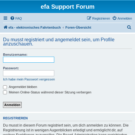
efa Support Forum
FAQ
Registrieren
Anmelden
S
efa - elektronisches Fahrtenbuch
Foren-Übersicht
u
Du musst registriert und angemeldet sein, um Profile
c
anzuschauen.
h
Benutzername:
e
Passwort:
Ich habe mein Passwort vergessen
Angemeldet bleiben
Meinen Online-Status während dieser Sitzung verbergen
REGISTRIEREN
Du musst in diesem Forum registriert sein, um dich anmelden zu können. Die
Registrierung ist in wenigen Augenblicken erledigt und ermöglicht dir, auf
weitere Funktionen zuzugreifen. Die Board-Administration kann registrierten