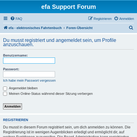
efa Support Forum
FAQ
Registrieren
Anmelden
S
efa - elektronisches Fahrtenbuch
Foren-Übersicht
u
Du musst registriert und angemeldet sein, um Profile
c
anzuschauen.
h
Benutzername:
e
Passwort:
Ich habe mein Passwort vergessen
Angemeldet bleiben
Meinen Online-Status während dieser Sitzung verbergen
REGISTRIEREN
Du musst in diesem Forum registriert sein, um dich anmelden zu können. Die
Registrierung ist in wenigen Augenblicken erledigt und ermöglicht dir, auf
weitere Funktionen zuzugreifen. Die Board-Administration kann registrierten