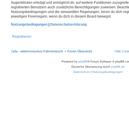
Augenblicken erledigt und ermöglicht dir, auf weitere Funktionen zuzugreif
registrierten Benutzern auch zusätzliche Berechtigungen zuweisen. Beachte
Nutzungsbedingungen und die verwandten Regelungen, bevor du dich registr
jeweiligen Forenregeln, wenn du dich in diesem Board bewegst.
Nutzungsbedingungen
|
Datenschutzerklärung
Registrieren
efa - elektronisches Fahrtenbuch
Foren-Übersicht
Alle Coo
Powered by
phpBB
® Forum Software © phpBB Lim
Deutsche Übersetzung durch
phpBB.de
Datenschutz
|
Nutzungsbedingungen