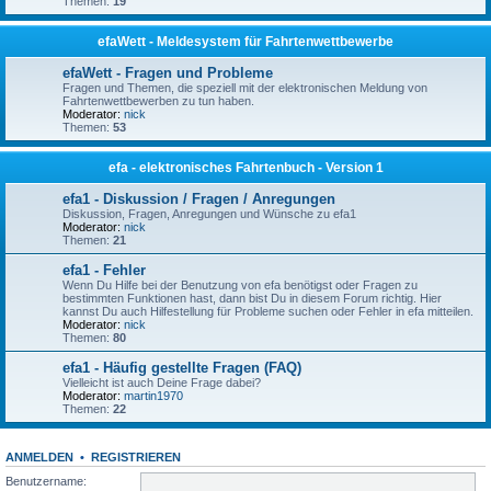
Themen:
19
efaWett - Meldesystem für Fahrtenwettbewerbe
efaWett - Fragen und Probleme
Fragen und Themen, die speziell mit der elektronischen Meldung von
Fahrtenwettbewerben zu tun haben.
Moderator:
nick
Themen:
53
efa - elektronisches Fahrtenbuch - Version 1
efa1 - Diskussion / Fragen / Anregungen
Diskussion, Fragen, Anregungen und Wünsche zu efa1
Moderator:
nick
Themen:
21
efa1 - Fehler
Wenn Du Hilfe bei der Benutzung von efa benötigst oder Fragen zu
bestimmten Funktionen hast, dann bist Du in diesem Forum richtig. Hier
kannst Du auch Hilfestellung für Probleme suchen oder Fehler in efa mitteilen.
Moderator:
nick
Themen:
80
efa1 - Häufig gestellte Fragen (FAQ)
Vielleicht ist auch Deine Frage dabei?
Moderator:
martin1970
Themen:
22
ANMELDEN
•
REGISTRIEREN
Benutzername: