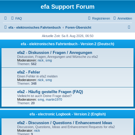
efa Support Forum
FAQ
Registrieren
Anmelden
S
efa - elektronisches Fahrtenbuch
Foren-Übersicht
u
Aktuelle Zeit: Sa 8. Aug 2026, 06:50
c
efa - elektronisches Fahrtenbuch - Version 2 (Deutsch)
h
efa2 - Diskussion / Fragen / Anregungen
e
Diskussion, Fragen, Anregungen und Wünsche zu efa2
Moderatoren:
nick
,
smg
Themen:
562
efa2 - Fehler
Einen Fehler in efa2 melden
Moderatoren:
nick
,
smg
Themen:
348
efa2 - Häufig gestellte Fragen (FAQ)
Vielleicht ist auch Deine Frage dabei?
Moderatoren:
smg
,
martin1970
Themen:
20
efa - electronic Logbook - Version 2 (English)
efa2 - Discussion / Questions / Enhancement Ideas
Discussion, Questions, Ideas and Enhancement Requests for efa2
Moderator:
nick
Themen:
9