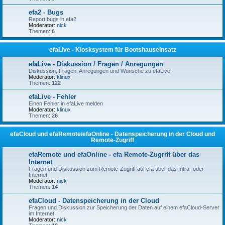
efa2 - Bugs
Report bugs in efa2
Moderator:
nick
Themen:
6
efaLive - Kiosksystem für Bootshauseinsatz
efaLive - Diskussion / Fragen / Anregungen
Diskussion, Fragen, Anregungen und Wünsche zu efaLive
Moderator:
klinux
Themen:
122
efaLive - Fehler
Einen Fehler in efaLive melden
Moderator:
klinux
Themen:
26
efaCloud und efaRemote/efaOnline - Datenspeicherung in der Cloud und
Remote-Zugriff
efaRemote und efaOnline - efa Remote-Zugriff über das
Internet
Fragen und Diskussion zum Remote-Zugriff auf efa über das Intra- oder
Internet
Moderator:
nick
Themen:
14
efaCloud - Datenspeicherung in der Cloud
Fragen und Diskussion zur Speicherung der Daten auf einem efaCloud-Server
im Internet
Moderator:
nick