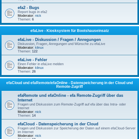
efa2 - Bugs
Report bugs in efa2
Moderator:
nick
Themen:
6
efaLive - Kiosksystem für Bootshauseinsatz
efaLive - Diskussion / Fragen / Anregungen
Diskussion, Fragen, Anregungen und Wünsche zu efaLive
Moderator:
klinux
Themen:
122
efaLive - Fehler
Einen Fehler in efaLive melden
Moderator:
klinux
Themen:
26
efaCloud und efaRemote/efaOnline - Datenspeicherung in der Cloud und
Remote-Zugriff
efaRemote und efaOnline - efa Remote-Zugriff über das
Internet
Fragen und Diskussion zum Remote-Zugriff auf efa über das Intra- oder
Internet
Moderator:
nick
Themen:
14
efaCloud - Datenspeicherung in der Cloud
Fragen und Diskussion zur Speicherung der Daten auf einem efaCloud-Server
im Internet
Moderator:
nick