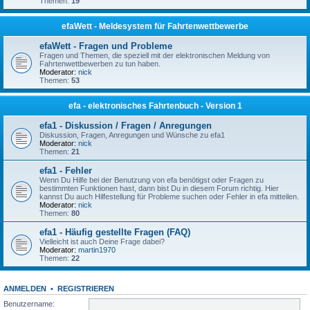
Themen:
19
efaWett - Meldesystem für Fahrtenwettbewerbe
efaWett - Fragen und Probleme
Fragen und Themen, die speziell mit der elektronischen Meldung von
Fahrtenwettbewerben zu tun haben.
Moderator:
nick
Themen:
53
efa - elektronisches Fahrtenbuch - Version 1
efa1 - Diskussion / Fragen / Anregungen
Diskussion, Fragen, Anregungen und Wünsche zu efa1
Moderator:
nick
Themen:
21
efa1 - Fehler
Wenn Du Hilfe bei der Benutzung von efa benötigst oder Fragen zu
bestimmten Funktionen hast, dann bist Du in diesem Forum richtig. Hier
kannst Du auch Hilfestellung für Probleme suchen oder Fehler in efa mitteilen.
Moderator:
nick
Themen:
80
efa1 - Häufig gestellte Fragen (FAQ)
Vielleicht ist auch Deine Frage dabei?
Moderator:
martin1970
Themen:
22
ANMELDEN
•
REGISTRIEREN
Benutzername: