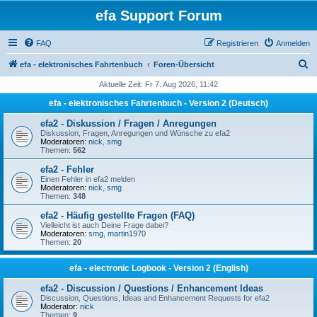
efa Support Forum
FAQ
Registrieren
Anmelden
S
efa - elektronisches Fahrtenbuch
Foren-Übersicht
u
Aktuelle Zeit: Fr 7. Aug 2026, 11:42
c
efa - elektronisches Fahrtenbuch - Version 2 (Deutsch)
h
efa2 - Diskussion / Fragen / Anregungen
e
Diskussion, Fragen, Anregungen und Wünsche zu efa2
Moderatoren:
nick
,
smg
Themen:
562
efa2 - Fehler
Einen Fehler in efa2 melden
Moderatoren:
nick
,
smg
Themen:
348
efa2 - Häufig gestellte Fragen (FAQ)
Vielleicht ist auch Deine Frage dabei?
Moderatoren:
smg
,
martin1970
Themen:
20
efa - electronic Logbook - Version 2 (English)
efa2 - Discussion / Questions / Enhancement Ideas
Discussion, Questions, Ideas and Enhancement Requests for efa2
Moderator:
nick
Themen:
9