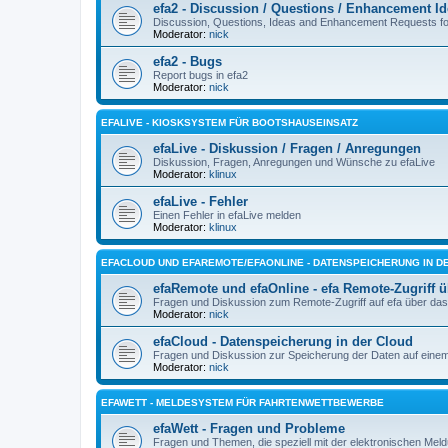
efa2 - Discussion / Questions / Enhancement I
Discussion, Questions, Ideas and Enhancement Requests fo
Moderator:
nick
efa2 - Bugs
Report bugs in efa2
Moderator:
nick
EFALIVE - KIOSKSYSTEM FÜR BOOTSHAUSEINSATZ
efaLive - Diskussion / Fragen / Anregungen
Diskussion, Fragen, Anregungen und Wünsche zu efaLive
Moderator:
klinux
efaLive - Fehler
Einen Fehler in efaLive melden
Moderator:
klinux
EFACLOUD UND EFAREMOTE/EFAONLINE - DATENSPEICHERUNG IN D
efaRemote und efaOnline - efa Remote-Zugriff ü
Fragen und Diskussion zum Remote-Zugriff auf efa über das I
Moderator:
nick
efaCloud - Datenspeicherung in der Cloud
Fragen und Diskussion zur Speicherung der Daten auf einem
Moderator:
nick
EFAWETT - MELDESYSTEM FÜR FAHRTENWETTBEWERBE
efaWett - Fragen und Probleme
Fragen und Themen, die speziell mit der elektronischen Me