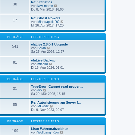
e
Re: Statistics
t
38
r
N
von
iww-martin
r
B
e
Do 8. Mär 2018, 16:06
a
e
u
g
i
e
Re: Ghost Rowers
t
17
s
N
von
MinneapolisRC
r
t
e
Mi 26. Apr 2017, 17:20
a
e
u
g
r
e
B
s
BEITRÄGE
LETZTER BEITRAG
e
t
i
e
elaLive 2.8.0-1 Upgrade
t
541
r
N
von
BeMa
r
B
e
Sa 25. Apr 2026, 12:27
a
e
u
g
i
e
efaLive Backup
t
81
s
N
von
mizoko
r
t
e
Di 13. Aug 2024, 01:01
a
e
u
g
r
e
B
s
BEITRÄGE
LETZTER BEITRAG
e
t
i
e
TypeError: Cannot read proper…
t
31
r
N
von
arv
r
B
e
Sa 29. Mär 2025, 15:15
a
e
u
g
i
e
Re: Autorisierung am Server f…
t
88
s
N
von
MGlade
r
t
e
Do 9. Nov 2023, 20:07
a
e
u
g
r
e
B
s
BEITRÄGE
LETZTER BEITRAG
e
t
i
e
Liste Fahrtenabzeichen
t
199
r
N
von
Wolfgang_Köln
r
B