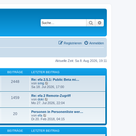
Suche
Erweiterte Suche
Registrieren
Anmelden
Aktuelle Zeit: Sa 8. Aug 2026, 19:11
BEITRÄGE
LETZTER BEITRAG
Re: efa 2.5.1: Public Beta mi…
2448
N
von
smg
e
Sa 18. Jul 2026, 17:00
u
e
Re: efa 2 Remote-Zugriff
1459
s
N
von
doki
t
e
Mo 27. Jul 2026, 22:04
e
u
r
e
Personen in Personenliste wer…
B
20
s
N
von
efa
e
t
e
Di 20. Feb 2018, 04:15
i
e
u
t
r
e
r
B
s
a
BEITRÄGE
LETZTER BEITRAG
e
t
g
i