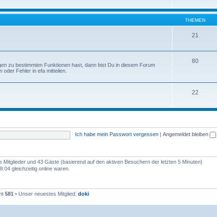
THEMEN
21
80
gen zu bestimmten Funktionen hast, dann bist Du in diesem Forum
 oder Fehler in efa mitteilen.
22
Ich habe mein Passwort vergessen
|
Angemeldet bleiben
re Mitglieder und 43 Gäste (basierend auf den aktiven Besuchern der letzten 5 Minuten)
:04 gleichzeitig online waren.
mt
581
• Unser neuestes Mitglied:
doki