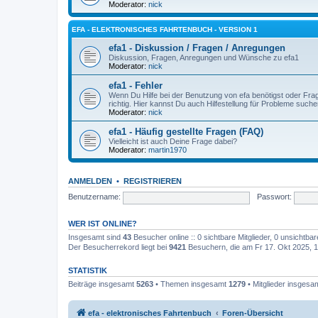
Moderator:
nick
EFA - ELEKTRONISCHES FAHRTENBUCH - VERSION 1
efa1 - Diskussion / Fragen / Anregungen
Diskussion, Fragen, Anregungen und Wünsche zu efa1
Moderator:
nick
efa1 - Fehler
Wenn Du Hilfe bei der Benutzung von efa benötigst oder Fra
richtig. Hier kannst Du auch Hilfestellung für Probleme suchen
Moderator:
nick
efa1 - Häufig gestellte Fragen (FAQ)
Vielleicht ist auch Deine Frage dabei?
Moderator:
martin1970
ANMELDEN
•
REGISTRIEREN
Benutzername:
Passwort:
WER IST ONLINE?
Insgesamt sind
43
Besucher online :: 0 sichtbare Mitglieder, 0 unsichtba
Der Besucherrekord liegt bei
9421
Besuchern, die am Fr 17. Okt 2025, 18
STATISTIK
Beiträge insgesamt
5263
• Themen insgesamt
1279
• Mitglieder insgesa
efa - elektronisches Fahrtenbuch
Foren-Übersicht