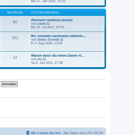
e
Mo 27. Jan 2025, 19:25
a
e
u
g
i
e
t
s
BEITRÄGE
LETZTER BEITRAG
r
t
a
e
discount cowboys jerseys
g
60
r
N
von
saarb
B
e
Mo 24. Jul 2017, 07:03
e
u
i
e
Re: vorname nachname reihenfo…
t
251
s
N
von
Stefan Schmidt
r
t
e
Fr 7. Aug 2020, 13:55
a
e
u
g
r
e
B
s
Warum kann efa meine Daten ni…
e
22
t
N
von
efa
i
e
e
Sa 8. Jan 2011, 17:38
t
r
u
r
B
e
a
e
s
g
i
t
t
e
r
r
a
B
g
e
i
t
r
a
g
Alle Cookies löschen
Alle Zeiten sind
UTC+02:00