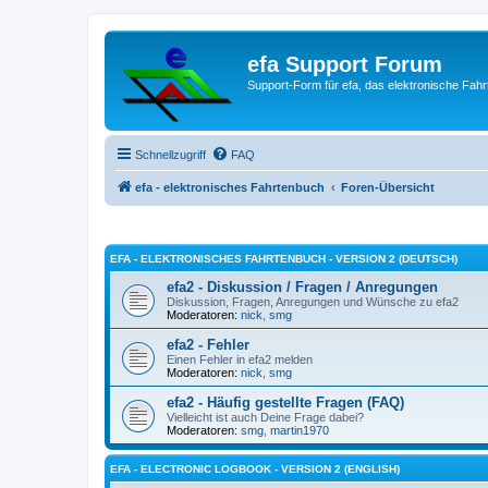
efa Support Forum
Support-Form für efa, das elektronische Fahr
Schnellzugriff
FAQ
efa - elektronisches Fahrtenbuch
Foren-Übersicht
EFA - ELEKTRONISCHES FAHRTENBUCH - VERSION 2 (DEUTSCH)
efa2 - Diskussion / Fragen / Anregungen
Diskussion, Fragen, Anregungen und Wünsche zu efa2
Moderatoren:
nick
,
smg
efa2 - Fehler
Einen Fehler in efa2 melden
Moderatoren:
nick
,
smg
efa2 - Häufig gestellte Fragen (FAQ)
Vielleicht ist auch Deine Frage dabei?
Moderatoren:
smg
,
martin1970
EFA - ELECTRONIC LOGBOOK - VERSION 2 (ENGLISH)