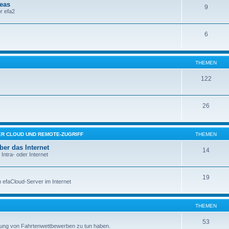
deas
9
r efa2
6
THEMEN
122
26
ER CLOUD UND REMOTE-ZUGRIFF
THEMEN
ber das Internet
14
ntra- oder Internet
19
 efaCloud-Server im Internet
THEMEN
53
ldung von Fahrtenwettbewerben zu tun haben.