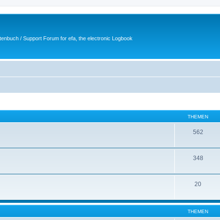
tenbuch / Support Forum for efa, the electronic Logbook
THEMEN
562
348
20
THEMEN