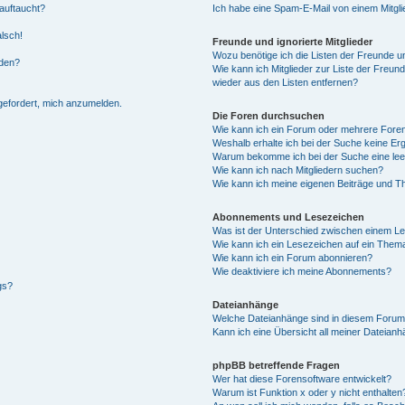
auftaucht?
Ich habe eine Spam-E-Mail von einem Mitgli
alsch!
Freunde und ignorierte Mitglieder
Wozu benötige ich die Listen der Freunde un
rden?
Wie kann ich Mitglieder zur Liste der Freund
wieder aus den Listen entfernen?
fgefordert, mich anzumelden.
Die Foren durchsuchen
Wie kann ich ein Forum oder mehrere For
Weshalb erhalte ich bei der Suche keine Er
Warum bekomme ich bei der Suche eine lee
Wie kann ich nach Mitgliedern suchen?
Wie kann ich meine eigenen Beiträge und T
Abonnements und Lesezeichen
Was ist der Unterschied zwischen einem L
Wie kann ich ein Lesezeichen auf ein Them
Wie kann ich ein Forum abonnieren?
Wie deaktiviere ich meine Abonnements?
gs?
Dateianhänge
Welche Dateianhänge sind in diesem Forum
Kann ich eine Übersicht all meiner Dateian
phpBB betreffende Fragen
Wer hat diese Forensoftware entwickelt?
Warum ist Funktion x oder y nicht enthalten