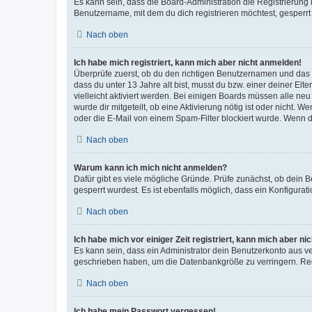
Es kann sein, dass die Board-Administration die Registrierun
Benutzername, mit dem du dich registrieren möchtest, gesperrt
Nach oben
Ich habe mich registriert, kann mich aber nicht anmelden!
Überprüfe zuerst, ob du den richtigen Benutzernamen und das
dass du unter 13 Jahre alt bist, musst du bzw. einer deiner El
vielleicht aktiviert werden. Bei einigen Boards müssen alle ne
wurde dir mitgeteilt, ob eine Aktivierung nötig ist oder nicht
oder die E-Mail von einem Spam-Filter blockiert wurde. Wenn du
Nach oben
Warum kann ich mich nicht anmelden?
Dafür gibt es viele mögliche Gründe. Prüfe zunächst, ob dein 
gesperrt wurdest. Es ist ebenfalls möglich, dass ein Konfigurat
Nach oben
Ich habe mich vor einiger Zeit registriert, kann mich aber n
Es kann sein, dass ein Administrator dein Benutzerkonto aus v
geschrieben haben, um die Datenbankgröße zu verringern. Regis
Nach oben
Ich habe mein Passwort vergessen!