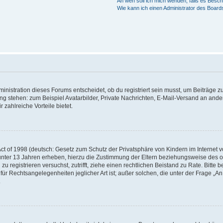
An wen soll ich mich wenden, falls es Besc
Wie kann ich einen Administrator des Board
istration dieses Forums entscheidet, ob du registriert sein musst, um Beiträge zu s
ung stehen: zum Beispiel Avatarbilder, Private Nachrichten, E-Mail-Versand an ander
 zahlreiche Vorteile bietet.
t of 1998 (deutsch: Gesetz zum Schutz der Privatsphäre von Kindern im Internet vo
unter 13 Jahren erheben, hierzu die Zustimmung der Eltern beziehungsweise des o
h zu registrieren versuchst, zutrifft, ziehe einen rechtlichen Beistand zu Rate. Bit
für Rechtsangelegenheiten jeglicher Art ist; außer solchen, die unter der Frage „
.