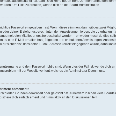
g komplett ausgeschaltet hat, damit sich keine neuen Benutzer mehr anmelden könn
 wurden. Um Hilfe zu erhalten, wende dich an die Board-Administration.
 richtige Passwort eingegeben hast. Wenn diese stimmen, dann gibt es zwei Mögl
tern oder deiner Erziehungsberechtigten den Anweisungen folgen, die du erhalten ha
u angemeldeten Mitglieder erst freigeschaltet werden – entweder musst du dies selbs
. Wenn du eine E-Mail erhalten hast, folge den dort enthaltenen Anweisungen. Ansons
 dir sicher bist, dass deine E-Mail-Adresse korrekt eingegeben wurde, dann kontak
Benutzername und dein Passwort richtig sind. Wenn dies der Fall ist, wende dich a
ionsproblem mit der Website vorliegt, welches ein Administrator lösen muss.
icht mehr anmelden?!
erschieden Gründen deaktiviert oder gelöscht hat. Außerdem löschen viele Boards r
triere dich einfach erneut und nimm aktiv an den Diskussionen teil!