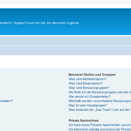
tenbuch / Support Forum for efa, the electronic Logbook
Benutzer-Stufen und Gruppen
Was sind Administratoren?
Was sind Moderatoren?
Was sind Benutzergruppen?
Wo finde ich die Benutzergruppen und wie tr
Wie werde ich Gruppenleiter?
anmelden?!
Weshalb werden verschiedene Benutzergrupp
Was ist eine Hauptgruppe?
Was bedeutet der „Das Team“-Link auf der S
Private Nachrichten
Ich kann keine Privaten Nachrichten versch
Ich bekomme ständig unerwünschte Private