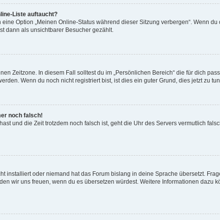
ine-Liste auftaucht?
n eine Option „Meinen Online-Status während dieser Sitzung verbergen“. Wenn du d
st dann als unsichtbarer Besucher gezählt.
en Zeitzone. In diesem Fall solltest du im „Persönlichen Bereich“ die für dich passe
den. Wenn du noch nicht registriert bist, ist dies ein guter Grund, dies jetzt zu tun
mer noch falsch!
t hast und die Zeit trotzdem noch falsch ist, geht die Uhr des Servers vermutlich fal
t installiert oder niemand hat das Forum bislang in deine Sprache übersetzt. Frag
, würden wir uns freuen, wenn du es übersetzen würdest. Weitere Informationen dazu