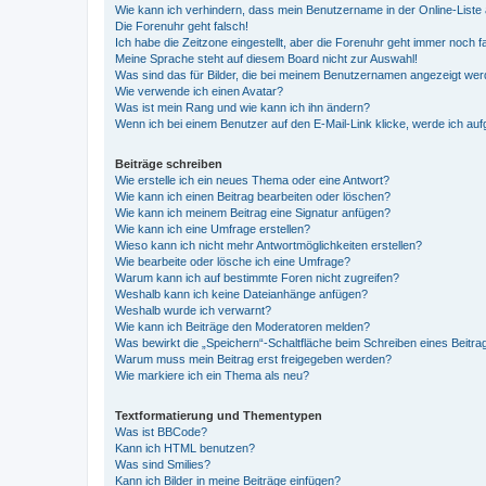
Wie kann ich verhindern, dass mein Benutzername in der Online-Liste 
Die Forenuhr geht falsch!
Ich habe die Zeitzone eingestellt, aber die Forenuhr geht immer noch f
Meine Sprache steht auf diesem Board nicht zur Auswahl!
Was sind das für Bilder, die bei meinem Benutzernamen angezeigt we
Wie verwende ich einen Avatar?
Was ist mein Rang und wie kann ich ihn ändern?
Wenn ich bei einem Benutzer auf den E-Mail-Link klicke, werde ich au
Beiträge schreiben
Wie erstelle ich ein neues Thema oder eine Antwort?
Wie kann ich einen Beitrag bearbeiten oder löschen?
Wie kann ich meinem Beitrag eine Signatur anfügen?
Wie kann ich eine Umfrage erstellen?
Wieso kann ich nicht mehr Antwortmöglichkeiten erstellen?
Wie bearbeite oder lösche ich eine Umfrage?
Warum kann ich auf bestimmte Foren nicht zugreifen?
Weshalb kann ich keine Dateianhänge anfügen?
Weshalb wurde ich verwarnt?
Wie kann ich Beiträge den Moderatoren melden?
Was bewirkt die „Speichern“-Schaltfläche beim Schreiben eines Beitra
Warum muss mein Beitrag erst freigegeben werden?
Wie markiere ich ein Thema als neu?
Textformatierung und Thementypen
Was ist BBCode?
Kann ich HTML benutzen?
Was sind Smilies?
Kann ich Bilder in meine Beiträge einfügen?