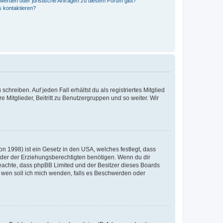
hwerden oder juristische Anfragen zu diesem Forum gibt?
s kontaktieren?
chreiben. Auf jeden Fall erhältst du als registriertes Mitglied
e Mitglieder, Beitritt zu Benutzergruppen und so weiter. Wir
n 1998) ist ein Gesetz in den USA, welches festlegt, dass
der der Erziehungsberechtigten benötigen. Wenn du dir
te beachte, dass phpBB Limited und der Besitzer dieses Boards
An wen soll ich mich wenden, falls es Beschwerden oder