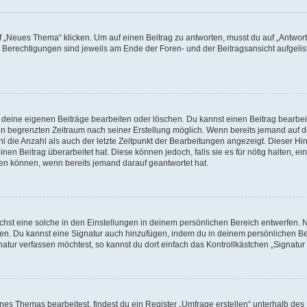
„Neues Thema“ klicken. Um auf einen Beitrag zu antworten, musst du auf „Antworte
e Berechtigungen sind jeweils am Ende der Foren- und der Beitragsansicht aufgeliste
r deine eigenen Beiträge bearbeiten oder löschen. Du kannst einen Beitrag bearbe
inen begrenzten Zeitraum nach seiner Erstellung möglich. Wenn bereits jemand auf de
 die Anzahl als auch der letzte Zeitpunkt der Bearbeitungen angezeigt. Dieser Hi
en Beitrag überarbeitet hat. Diese können jedoch, falls sie es für nötig halten, ei
hen können, wenn bereits jemand darauf geantwortet hat.
st eine solche in den Einstellungen in deinem persönlichen Bereich entwerfen. Na
eren. Du kannst eine Signatur auch hinzufügen, indem du in deinem persönlichen 
atur verfassen möchtest, so kannst du dort einfach das Kontrollkästchen „Signatu
s Themas bearbeitest, findest du ein Register „Umfrage erstellen“ unterhalb des F