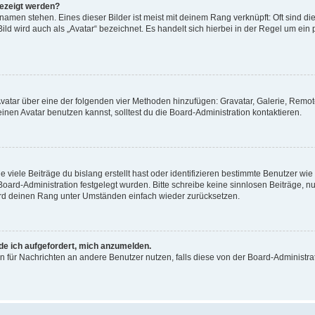
gezeigt werden?
amen stehen. Eines dieser Bilder ist meist mit deinem Rang verknüpft: Oft sind di
ld wird auch als „Avatar“ bezeichnet. Es handelt sich hierbei in der Regel um ein
 Avatar über eine der folgenden vier Methoden hinzufügen: Gravatar, Galerie, Rem
en Avatar benutzen kannst, solltest du die Board-Administration kontaktieren.
viele Beiträge du bislang erstellt hast oder identifizieren bestimmte Benutzer w
 Board-Administration festgelegt wurden. Bitte schreibe keine sinnlosen Beiträge
wird deinen Rang unter Umständen einfach wieder zurücksetzen.
rde ich aufgefordert, mich anzumelden.
ion für Nachrichten an andere Benutzer nutzen, falls diese von der Board-Administ