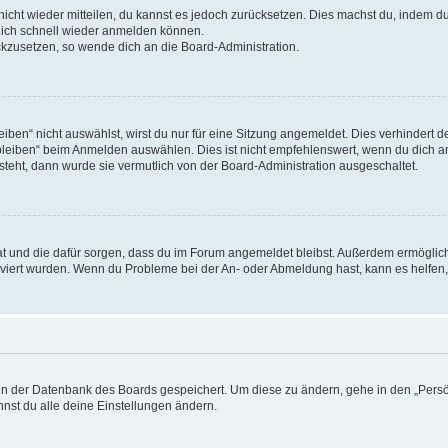
 nicht wieder mitteilen, du kannst es jedoch zurücksetzen. Dies machst du, indem 
 dich schnell wieder anmelden können.
ückzusetzen, so wende dich an die Board-Administration.
en“ nicht auswählst, wirst du nur für eine Sitzung angemeldet. Dies verhindert 
leiben“ beim Anmelden auswählen. Dies ist nicht empfehlenswert, wenn du dich an
 steht, dann wurde sie vermutlich von der Board-Administration ausgeschaltet.
 hat und die dafür sorgen, dass du im Forum angemeldet bleibst. Außerdem ermögli
tiviert wurden. Wenn du Probleme bei der An- oder Abmeldung hast, kann es helfen
n in der Datenbank des Boards gespeichert. Um diese zu ändern, gehe in den „Persö
nst du alle deine Einstellungen ändern.