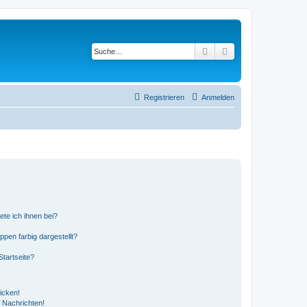
Suche
Erweiterte Suche
Registrieren
Anmelden
ete ich ihnen bei?
en farbig dargestellt?
tartseite?
icken!
 Nachrichten!