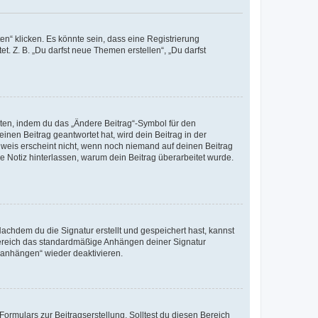
n“ klicken. Es könnte sein, dass eine Registrierung
t. Z. B. „Du darfst neue Themen erstellen“, „Du darfst
iten, indem du das „Ändere Beitrag“-Symbol für den
inen Beitrag geantwortet hat, wird dein Beitrag in der
nweis erscheint nicht, wenn noch niemand auf deinen Beitrag
ne Notiz hinterlassen, warum dein Beitrag überarbeitet wurde.
chdem du die Signatur erstellt und gespeichert hast, kannst
Bereich das standardmäßige Anhängen deiner Signatur
r anhängen“ wieder deaktivieren.
ormulars zur Beitragserstellung. Solltest du diesen Bereich