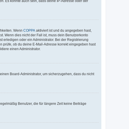
en. Es könnte auch sein, dass deine IP-Adresse oder der
ichkeiten. Wenn
COPPA
aktiviert ist und du angegeben hast,
st. Wenn dies nicht der Fall ist, muss dein Benutzerkonto
t erledigen oder ein Administrator. Bei der Registrierung
ten prüfe, ob du deine E-Mail-Adresse korrekt eingegeben hast
tiere einen Administrator.
n einen Board-Administrator, um sicherzugehen, dass du nicht
egelmäßig Benutzer, die für längere Zeit keine Beiträge