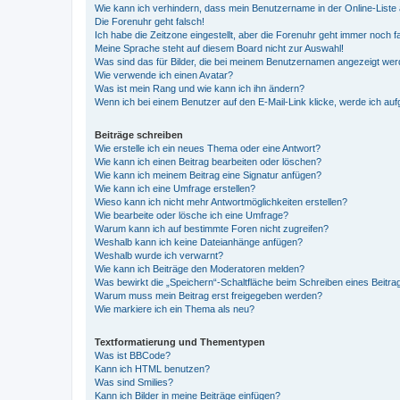
Wie kann ich verhindern, dass mein Benutzername in der Online-Liste 
Die Forenuhr geht falsch!
Ich habe die Zeitzone eingestellt, aber die Forenuhr geht immer noch f
Meine Sprache steht auf diesem Board nicht zur Auswahl!
Was sind das für Bilder, die bei meinem Benutzernamen angezeigt we
Wie verwende ich einen Avatar?
Was ist mein Rang und wie kann ich ihn ändern?
Wenn ich bei einem Benutzer auf den E-Mail-Link klicke, werde ich au
Beiträge schreiben
Wie erstelle ich ein neues Thema oder eine Antwort?
Wie kann ich einen Beitrag bearbeiten oder löschen?
Wie kann ich meinem Beitrag eine Signatur anfügen?
Wie kann ich eine Umfrage erstellen?
Wieso kann ich nicht mehr Antwortmöglichkeiten erstellen?
Wie bearbeite oder lösche ich eine Umfrage?
Warum kann ich auf bestimmte Foren nicht zugreifen?
Weshalb kann ich keine Dateianhänge anfügen?
Weshalb wurde ich verwarnt?
Wie kann ich Beiträge den Moderatoren melden?
Was bewirkt die „Speichern“-Schaltfläche beim Schreiben eines Beitra
Warum muss mein Beitrag erst freigegeben werden?
Wie markiere ich ein Thema als neu?
Textformatierung und Thementypen
Was ist BBCode?
Kann ich HTML benutzen?
Was sind Smilies?
Kann ich Bilder in meine Beiträge einfügen?