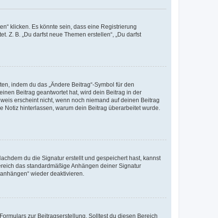
n“ klicken. Es könnte sein, dass eine Registrierung
t. Z. B. „Du darfst neue Themen erstellen“, „Du darfst
iten, indem du das „Ändere Beitrag“-Symbol für den
inen Beitrag geantwortet hat, wird dein Beitrag in der
nweis erscheint nicht, wenn noch niemand auf deinen Beitrag
ne Notiz hinterlassen, warum dein Beitrag überarbeitet wurde.
chdem du die Signatur erstellt und gespeichert hast, kannst
Bereich das standardmäßige Anhängen deiner Signatur
r anhängen“ wieder deaktivieren.
ormulars zur Beitragserstellung. Solltest du diesen Bereich