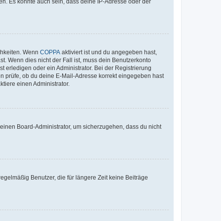
en. Es könnte auch sein, dass deine IP-Adresse oder der
ichkeiten. Wenn
COPPA
aktiviert ist und du angegeben hast,
st. Wenn dies nicht der Fall ist, muss dein Benutzerkonto
t erledigen oder ein Administrator. Bei der Registrierung
ten prüfe, ob du deine E-Mail-Adresse korrekt eingegeben hast
tiere einen Administrator.
n einen Board-Administrator, um sicherzugehen, dass du nicht
egelmäßig Benutzer, die für längere Zeit keine Beiträge