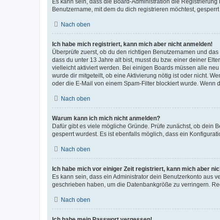
Es kann sein, dass die Board-Administration die Registrierun
Benutzername, mit dem du dich registrieren möchtest, gesperrt
Nach oben
Ich habe mich registriert, kann mich aber nicht anmelden!
Überprüfe zuerst, ob du den richtigen Benutzernamen und das
dass du unter 13 Jahre alt bist, musst du bzw. einer deiner El
vielleicht aktiviert werden. Bei einigen Boards müssen alle ne
wurde dir mitgeteilt, ob eine Aktivierung nötig ist oder nicht
oder die E-Mail von einem Spam-Filter blockiert wurde. Wenn du
Nach oben
Warum kann ich mich nicht anmelden?
Dafür gibt es viele mögliche Gründe. Prüfe zunächst, ob dein 
gesperrt wurdest. Es ist ebenfalls möglich, dass ein Konfigurat
Nach oben
Ich habe mich vor einiger Zeit registriert, kann mich aber n
Es kann sein, dass ein Administrator dein Benutzerkonto aus v
geschrieben haben, um die Datenbankgröße zu verringern. Regis
Nach oben
Ich habe mein Passwort vergessen!