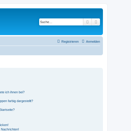
Suche
Erweiterte Suche
Registrieren
Anmelden
ete ich ihnen bei?
en farbig dargestellt?
tartseite?
icken!
 Nachrichten!