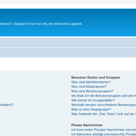
tenbuch / Support Forum for efa, the electronic Logbook
Benutzer-Stufen und Gruppen
Was sind Administratoren?
Was sind Moderatoren?
Was sind Benutzergruppen?
Wo finde ich die Benutzergruppen und wie tr
Wie werde ich Gruppenleiter?
anmelden?!
Weshalb werden verschiedene Benutzergrupp
Was ist eine Hauptgruppe?
Was bedeutet der „Das Team“-Link auf der S
Private Nachrichten
Ich kann keine Privaten Nachrichten versch
Ich bekomme ständig unerwünschte Private