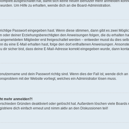
g komplett ausgeschaltet hat, damit sich keine neuen Benutzer mehr anmelden könn
 wurden. Um Hilfe zu erhalten, wende dich an die Board-Administration.
 richtige Passwort eingegeben hast. Wenn diese stimmen, dann gibt es zwei Mögl
tern oder deiner Erziehungsberechtigten den Anweisungen folgen, die du erhalten ha
u angemeldeten Mitglieder erst freigeschaltet werden – entweder musst du dies selbs
. Wenn du eine E-Mail erhalten hast, folge den dort enthaltenen Anweisungen. Ansons
 dir sicher bist, dass deine E-Mail-Adresse korrekt eingegeben wurde, dann kontak
Benutzername und dein Passwort richtig sind. Wenn dies der Fall ist, wende dich a
ionsproblem mit der Website vorliegt, welches ein Administrator lösen muss.
icht mehr anmelden?!
erschieden Gründen deaktiviert oder gelöscht hat. Außerdem löschen viele Boards r
triere dich einfach erneut und nimm aktiv an den Diskussionen teil!