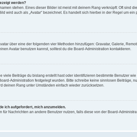
gezeigt werden?
amen stehen. Eines dieser Bilder ist meist mit deinem Rang verknüpft: Oft sind di
ld wird auch als „Avatar“ bezeichnet. Es handelt sich hierbei in der Regel um ein
 Avatar über eine der folgenden vier Methoden hinzufügen: Gravatar, Galerie, Rem
en Avatar benutzen kannst, solltest du die Board-Administration kontaktieren.
viele Beiträge du bislang erstellt hast oder identifizieren bestimmte Benutzer w
 Board-Administration festgelegt wurden. Bitte schreibe keine sinnlosen Beiträge
wird deinen Rang unter Umständen einfach wieder zurücksetzen.
rde ich aufgefordert, mich anzumelden.
ion für Nachrichten an andere Benutzer nutzen, falls diese von der Board-Administ