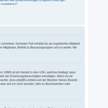
hwerden oder juristische Anfragen zu diesem Forum gibt?
s kontaktieren?
chreiben. Auf jeden Fall erhältst du als registriertes Mitglied
e Mitglieder, Beitritt zu Benutzergruppen und so weiter. Wir
n 1998) ist ein Gesetz in den USA, welches festlegt, dass
der der Erziehungsberechtigten benötigen. Wenn du dir
te beachte, dass phpBB Limited und der Besitzer dieses Boards
An wen soll ich mich wenden, falls es Beschwerden oder