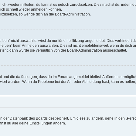
 nicht wieder mitteilen, du kannst es jedoch zurücksetzen. Dies machst du, indem 
 dich schnell wieder anmelden können.
ückzusetzen, so wende dich an die Board-Administration.
en“ nicht auswählst, wirst du nur für eine Sitzung angemeldet. Dies verhindert 
leiben“ beim Anmelden auswählen. Dies ist nicht empfehlenswert, wenn du dich an
 steht, dann wurde sie vermutlich von der Board-Administration ausgeschaltet.
 hat und die dafür sorgen, dass du im Forum angemeldet bleibst. Außerdem ermögli
tiviert wurden. Wenn du Probleme bei der An- oder Abmeldung hast, kann es helfen
n in der Datenbank des Boards gespeichert. Um diese zu ändern, gehe in den „Persö
nst du alle deine Einstellungen ändern.