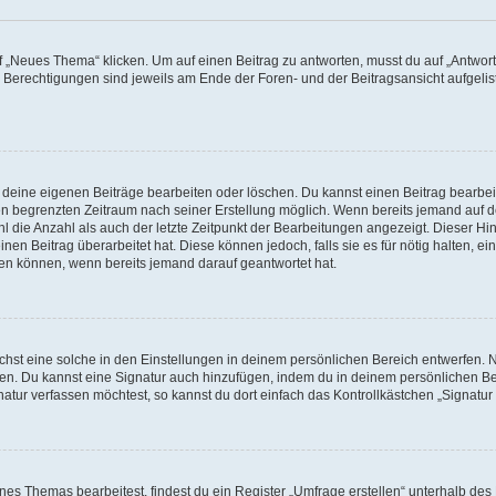
„Neues Thema“ klicken. Um auf einen Beitrag zu antworten, musst du auf „Antworte
e Berechtigungen sind jeweils am Ende der Foren- und der Beitragsansicht aufgeliste
r deine eigenen Beiträge bearbeiten oder löschen. Du kannst einen Beitrag bearbe
inen begrenzten Zeitraum nach seiner Erstellung möglich. Wenn bereits jemand auf de
 die Anzahl als auch der letzte Zeitpunkt der Bearbeitungen angezeigt. Dieser Hi
en Beitrag überarbeitet hat. Diese können jedoch, falls sie es für nötig halten, ei
hen können, wenn bereits jemand darauf geantwortet hat.
st eine solche in den Einstellungen in deinem persönlichen Bereich entwerfen. Na
eren. Du kannst eine Signatur auch hinzufügen, indem du in deinem persönlichen 
atur verfassen möchtest, so kannst du dort einfach das Kontrollkästchen „Signatu
s Themas bearbeitest, findest du ein Register „Umfrage erstellen“ unterhalb des F