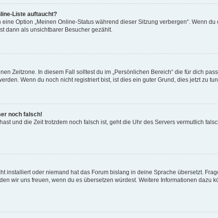
ine-Liste auftaucht?
n eine Option „Meinen Online-Status während dieser Sitzung verbergen“. Wenn du d
st dann als unsichtbarer Besucher gezählt.
en Zeitzone. In diesem Fall solltest du im „Persönlichen Bereich“ die für dich passe
den. Wenn du noch nicht registriert bist, ist dies ein guter Grund, dies jetzt zu tun
mer noch falsch!
t hast und die Zeit trotzdem noch falsch ist, geht die Uhr des Servers vermutlich fal
t installiert oder niemand hat das Forum bislang in deine Sprache übersetzt. Frag
, würden wir uns freuen, wenn du es übersetzen würdest. Weitere Informationen dazu