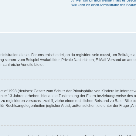
An wen soll ich mich wenden, falls es Besc
Wie kann ich einen Administrator des Board
istration dieses Forums entscheidet, ob du registriert sein musst, um Beiträge zu s
ung stehen: zum Beispiel Avatarbilder, Private Nachrichten, E-Mail-Versand an ander
 zahlreiche Vorteile bietet.
t of 1998 (deutsch: Gesetz zum Schutz der Privatsphäre von Kindern im Internet vo
unter 13 Jahren erheben, hierzu die Zustimmung der Eltern beziehungsweise des o
h zu registrieren versuchst, zutrifft, ziehe einen rechtlichen Beistand zu Rate. Bit
für Rechtsangelegenheiten jeglicher Art ist; außer solchen, die unter der Frage „
.