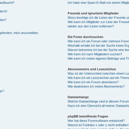
auftaucht?
Ich habe eine Spam-E-Mail von einem Mitgli
alsch!
Freunde und ignorierte Mitglieder
Wozu benötige ich die Listen der Freunde un
rden?
Wie kann ich Mitglieder zur Liste der Freund
wieder aus den Listen entfernen?
fgefordert, mich anzumelden.
Die Foren durchsuchen
Wie kann ich ein Forum oder mehrere For
Weshalb erhalte ich bei der Suche keine Er
Warum bekomme ich bei der Suche eine lee
Wie kann ich nach Mitgliedern suchen?
Wie kann ich meine eigenen Beiträge und T
Abonnements und Lesezeichen
Was ist der Unterschied zwischen einem L
Wie kann ich ein Lesezeichen auf ein Them
Wie kann ich ein Forum abonnieren?
Wie deaktiviere ich meine Abonnements?
gs?
Dateianhänge
Welche Dateianhänge sind in diesem Forum
Kann ich eine Übersicht all meiner Dateian
phpBB betreffende Fragen
Wer hat diese Forensoftware entwickelt?
Warum ist Funktion x oder y nicht enthalten