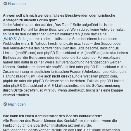
Nach oben
An wen soll ich mich wenden, falls es Beschwerden oder juristische
Anfragen zu diesem Forum gibt?
Jeder Administrator, der auf der „Das Team“-Seite aufgeführt ist, ist ein
geeigneter Kontakt für deine Beschwerde. Wenn du so keine Antwort erhältst,
solltest du den Besitzer der Domain kontaktieren (führe dazu eine
„WHOIS“-Abfrage
durch) oder — falls diese Seite bei einem kostenlosen
Webhoster wie z. B. Yahoo!, free.fr, funpic.de usw. liegt — den Support oder
den Abuse-Kontakt des betreffenden Dienstes. Bitte beachte, dass phpBB
Limited (phpBB.com) und phpBB Deutschland e. V. (phpBB.de)
absolut keinen
Einfluss
auf die Benutzung oder den oder die Benutzer der Forensoftware
haben und dafür in keiner Weise zur Verantwortung herangezogen werden
können. Kontaktiere daher nie phpBB Limited oder phpBB Deutschland e. V. in
Zusammenhang mit jeglichen juristischen Fragen (Unterlassungserklärungen,
Haftungsfragen usw.), die
sich nicht direkt
auf die Websiten phpbb.com,
phpbb.de oder die phpBB-Software selbst beziehen. Falls du phpBB Limited
oder phpBB Deutschland e. V. E-Mails schreibst, die die
Softwarenutzung
durch Dritte
betreffen, so wirst du, wenn überhaupt, höchstens eine knappe
Antwort erhalten.
Nach oben
Wie kann ich einen Administrator des Boards kontaktieren?
Alle Benutzer des Boards können das Kontaktformular nutzen, wenn die
Funktion durch die Board-Administration aktiviert wurde.
Mitglieder des Boards können zusätzlich den Link „Das Team“ verwenden.