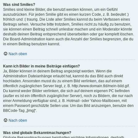
Was sind Smilies?
Smilies sind kleine Bilder, die benutzt werden können, um ein Gefühl
auszudrücken. Für jeden Smilie gibt es einen kurzen Code, z. B. bedeutet :)
fröhlich und :( traurig. Die Liste aller Smilies kannst du beim Verfassen eines
Beitrags sehen. Versuche bitte trotzdem, Smilies nicht zu häufig zu benutzen,
sie können einen Beitrag schnell unlesbar machen und ein Moderator könnte
deshalb deinen Beitrag entsprechend überarbeiten oder gar komplett löschen.
Die Board-Administration kann auch die Anzahl der Smilies begrenzen, die du
in einem Beitrag benutzen kannst.
Nach oben
Kann ich Bilder in meine Beiträge einfügen?
Ja, Bilder können in deinem Beitrag angezeigt werden. Wenn die
Administration Dateianhänge erlaubt hat, kannst du das Bild auch direkt
hochladen. Ansonsten musst du zu einem Bild verlinken, das auf einem
öffentlich zugänglichen Server liegt, z. B. http://www.domain.tld/mein-bild.gif.
Du kannst weder Bilder verlinken, die sich auf deinem eigenen PC befinden
(außer es ist ein öffentlich zugänglicher Server), noch zu Bildern, die nur nach
einer Anmeldung verfügbar sind, z. B. Hotmail- oder Yahoo-Mailboxen, mit
einem Passwort geschützte Seiten usw. Um das Bild anzuzeigen, benutze den
BBCode-Tag „[img]“.
Nach oben
Was sind globale Bekanntmachungen?
Globale Bekanntmachungen beinhalten wichtige Informationen, deshalb