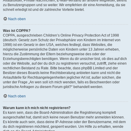
Avatarbilder, Private Nachrichten, E-Mail-Versand an andere Mitglieder, Beitritt
zu Benutzergruppen und so weiter. Wir empfehlen dir eine Anmeldung, da sie
schnell erledigt ist und dir zahlreiche Vorteile bietet.
Nach oben
Was ist COPPA?
COPPA, ausgeschrieben Children’s Online Privacy Protection Act of 1998
(deutsch: Gesetz zum Schutz der Privatsphäre von Kindern im Internet von
1998) ist ein Gesetz in den USA, welches festlegt, dass Websites, die
möglicherweise persönliche Daten von Kindern unter 13 Jahren erheben,
hierzu die Zustimmung der Eltern beziehungsweise des oder der
Erziehungsberechtigten benötigen. Wenn du dir unsicher bist, ob dies auf dich
oder die Website, auf der du dich zu registrieren versuchst, zutrifft, ziehe einen
rechtlichen Beistand zu Rate. Bitte beachte, dass phpBB Limited und der
Besitzer dieses Boards keine Rechtsberatung anbieten kann und nicht die
Anlaufstelle für Rechtsangelegenheiten jeglicher Art ist; außer solchen, die
unter der Frage „An wen soll ich mich wenden, falls es Beschwerden oder
juristische Anfragen zu diesem Forum gibt?“ behandelt werden.
Nach oben
Warum kann ich mich nicht registrieren?
Es kann sein, dass die Board-Administration die Registrierung komplett
ausgeschaltet hat, damit sich keine neuen Benutzer mehr anmelden können.
Es könnte auch sein, dass deine IP-Adresse oder der Benutzername, mit dem
du dich registrieren möchtest, gesperrt wurden. Um Hilfe zu erhalten, wende