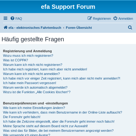
efa Support Forum
FAQ
Registrieren
Anmelden
S
efa - elektronisches Fahrtenbuch
Foren-Übersicht
u
Häufig gestellte Fragen
c
h
Registrierung und Anmeldung
Wozu muss ich mich registrieren?
e
Was ist COPPA?
Warum kann ich mich nicht registrieren?
Ich habe mich registriert, kann mich aber nicht anmelden!
Warum kann ich mich nicht anmelden?
Ich habe mich vor einiger Zeit registriert, kann mich aber nicht mehr anmelden?!
Ich habe mein Passwort vergessen!
Warum werde ich automatisch abgemeldet?
Wozu ist die Funktion „Alle Cookies löschen“?
Benutzerpräferenzen und -einstellungen
Wie kann ich meine Einstellungen ändern?
Wie kann ich verhindern, dass mein Benutzername in der Online-Liste auftaucht?
Die Forenuhr geht falsch!
Ich habe die Zeitzone eingestellt, aber die Forenuhr geht immer noch falsch!
Meine Sprache steht auf diesem Board nicht zur Auswahl!
Was sind das für Bilder, die bei meinem Benutzernamen angezeigt werden?
Wie verwende ich einen Avatar?