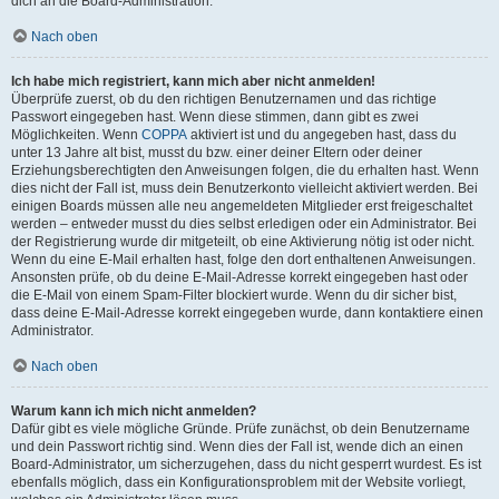
dich an die Board-Administration.
Nach oben
Ich habe mich registriert, kann mich aber nicht anmelden!
Überprüfe zuerst, ob du den richtigen Benutzernamen und das richtige
Passwort eingegeben hast. Wenn diese stimmen, dann gibt es zwei
Möglichkeiten. Wenn
COPPA
aktiviert ist und du angegeben hast, dass du
unter 13 Jahre alt bist, musst du bzw. einer deiner Eltern oder deiner
Erziehungsberechtigten den Anweisungen folgen, die du erhalten hast. Wenn
dies nicht der Fall ist, muss dein Benutzerkonto vielleicht aktiviert werden. Bei
einigen Boards müssen alle neu angemeldeten Mitglieder erst freigeschaltet
werden – entweder musst du dies selbst erledigen oder ein Administrator. Bei
der Registrierung wurde dir mitgeteilt, ob eine Aktivierung nötig ist oder nicht.
Wenn du eine E-Mail erhalten hast, folge den dort enthaltenen Anweisungen.
Ansonsten prüfe, ob du deine E-Mail-Adresse korrekt eingegeben hast oder
die E-Mail von einem Spam-Filter blockiert wurde. Wenn du dir sicher bist,
dass deine E-Mail-Adresse korrekt eingegeben wurde, dann kontaktiere einen
Administrator.
Nach oben
Warum kann ich mich nicht anmelden?
Dafür gibt es viele mögliche Gründe. Prüfe zunächst, ob dein Benutzername
und dein Passwort richtig sind. Wenn dies der Fall ist, wende dich an einen
Board-Administrator, um sicherzugehen, dass du nicht gesperrt wurdest. Es ist
ebenfalls möglich, dass ein Konfigurationsproblem mit der Website vorliegt,