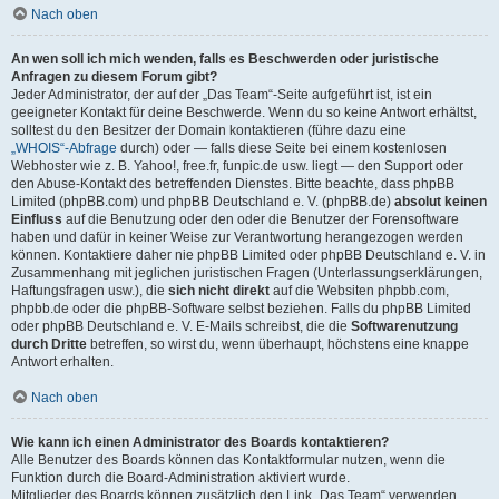
Nach oben
An wen soll ich mich wenden, falls es Beschwerden oder juristische
Anfragen zu diesem Forum gibt?
Jeder Administrator, der auf der „Das Team“-Seite aufgeführt ist, ist ein
geeigneter Kontakt für deine Beschwerde. Wenn du so keine Antwort erhältst,
solltest du den Besitzer der Domain kontaktieren (führe dazu eine
„WHOIS“-Abfrage
durch) oder — falls diese Seite bei einem kostenlosen
Webhoster wie z. B. Yahoo!, free.fr, funpic.de usw. liegt — den Support oder
den Abuse-Kontakt des betreffenden Dienstes. Bitte beachte, dass phpBB
Limited (phpBB.com) und phpBB Deutschland e. V. (phpBB.de)
absolut keinen
Einfluss
auf die Benutzung oder den oder die Benutzer der Forensoftware
haben und dafür in keiner Weise zur Verantwortung herangezogen werden
können. Kontaktiere daher nie phpBB Limited oder phpBB Deutschland e. V. in
Zusammenhang mit jeglichen juristischen Fragen (Unterlassungserklärungen,
Haftungsfragen usw.), die
sich nicht direkt
auf die Websiten phpbb.com,
phpbb.de oder die phpBB-Software selbst beziehen. Falls du phpBB Limited
oder phpBB Deutschland e. V. E-Mails schreibst, die die
Softwarenutzung
durch Dritte
betreffen, so wirst du, wenn überhaupt, höchstens eine knappe
Antwort erhalten.
Nach oben
Wie kann ich einen Administrator des Boards kontaktieren?
Alle Benutzer des Boards können das Kontaktformular nutzen, wenn die
Funktion durch die Board-Administration aktiviert wurde.
Mitglieder des Boards können zusätzlich den Link „Das Team“ verwenden.