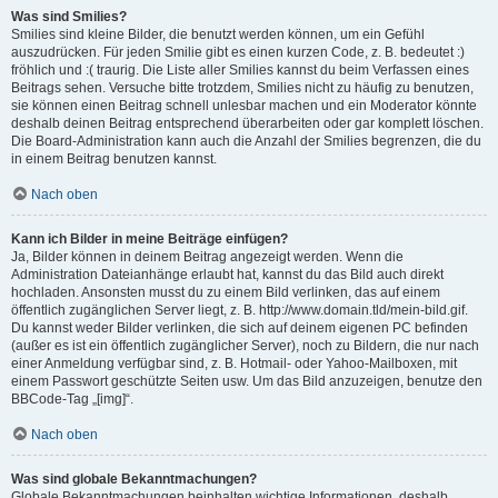
Was sind Smilies?
Smilies sind kleine Bilder, die benutzt werden können, um ein Gefühl
auszudrücken. Für jeden Smilie gibt es einen kurzen Code, z. B. bedeutet :)
fröhlich und :( traurig. Die Liste aller Smilies kannst du beim Verfassen eines
Beitrags sehen. Versuche bitte trotzdem, Smilies nicht zu häufig zu benutzen,
sie können einen Beitrag schnell unlesbar machen und ein Moderator könnte
deshalb deinen Beitrag entsprechend überarbeiten oder gar komplett löschen.
Die Board-Administration kann auch die Anzahl der Smilies begrenzen, die du
in einem Beitrag benutzen kannst.
Nach oben
Kann ich Bilder in meine Beiträge einfügen?
Ja, Bilder können in deinem Beitrag angezeigt werden. Wenn die
Administration Dateianhänge erlaubt hat, kannst du das Bild auch direkt
hochladen. Ansonsten musst du zu einem Bild verlinken, das auf einem
öffentlich zugänglichen Server liegt, z. B. http://www.domain.tld/mein-bild.gif.
Du kannst weder Bilder verlinken, die sich auf deinem eigenen PC befinden
(außer es ist ein öffentlich zugänglicher Server), noch zu Bildern, die nur nach
einer Anmeldung verfügbar sind, z. B. Hotmail- oder Yahoo-Mailboxen, mit
einem Passwort geschützte Seiten usw. Um das Bild anzuzeigen, benutze den
BBCode-Tag „[img]“.
Nach oben
Was sind globale Bekanntmachungen?
Globale Bekanntmachungen beinhalten wichtige Informationen, deshalb