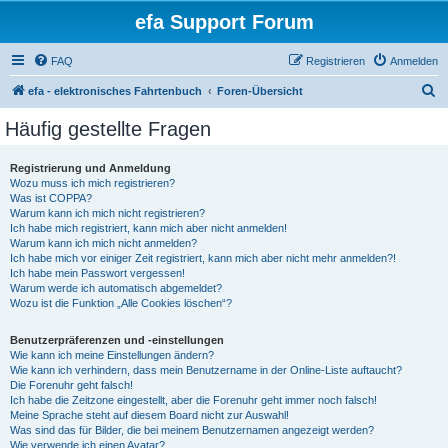
efa Support Forum
FAQ
Registrieren
Anmelden
S
efa - elektronisches Fahrtenbuch
Foren-Übersicht
u
Häufig gestellte Fragen
c
h
Registrierung und Anmeldung
Wozu muss ich mich registrieren?
e
Was ist COPPA?
Warum kann ich mich nicht registrieren?
Ich habe mich registriert, kann mich aber nicht anmelden!
Warum kann ich mich nicht anmelden?
Ich habe mich vor einiger Zeit registriert, kann mich aber nicht mehr anmelden?!
Ich habe mein Passwort vergessen!
Warum werde ich automatisch abgemeldet?
Wozu ist die Funktion „Alle Cookies löschen“?
Benutzerpräferenzen und -einstellungen
Wie kann ich meine Einstellungen ändern?
Wie kann ich verhindern, dass mein Benutzername in der Online-Liste auftaucht?
Die Forenuhr geht falsch!
Ich habe die Zeitzone eingestellt, aber die Forenuhr geht immer noch falsch!
Meine Sprache steht auf diesem Board nicht zur Auswahl!
Was sind das für Bilder, die bei meinem Benutzernamen angezeigt werden?
Wie verwende ich einen Avatar?