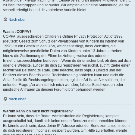
Avatarbilder, Private Nachrichten, E-Mail-Versand an andere Mitglieder, Beitritt
zu Benutzergruppen und so weiter. Wir empfehlen dir eine Anmeldung, da sie
schnell erledigt ist und dir zahlreiche Vorteile bietet.
Nach oben
Was ist COPPA?
COPPA, ausgeschrieben Children’s Online Privacy Protection Act of 1998
(deutsch: Gesetz zum Schutz der Privatsphäre von Kindern im Internet von
1998) ist ein Gesetz in den USA, welches festlegt, dass Websites, die
möglicherweise persönliche Daten von Kindern unter 13 Jahren erheben,
hierzu die Zustimmung der Eltern beziehungsweise des oder der
Erziehungsberechtigten benötigen. Wenn du dir unsicher bist, ob dies auf dich
oder die Website, auf der du dich zu registrieren versuchst, zutrifft, ziehe einen
rechtlichen Beistand zu Rate. Bitte beachte, dass phpBB Limited und der
Besitzer dieses Boards keine Rechtsberatung anbieten kann und nicht die
Anlaufstelle für Rechtsangelegenheiten jeglicher Art ist; außer solchen, die
unter der Frage „An wen soll ich mich wenden, falls es Beschwerden oder
juristische Anfragen zu diesem Forum gibt?“ behandelt werden.
Nach oben
Warum kann ich mich nicht registrieren?
Es kann sein, dass die Board-Administration die Registrierung komplett
ausgeschaltet hat, damit sich keine neuen Benutzer mehr anmelden können.
Es könnte auch sein, dass deine IP-Adresse oder der Benutzername, mit dem
du dich registrieren möchtest, gesperrt wurden. Um Hilfe zu erhalten, wende