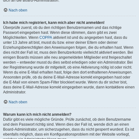
dich an die Board-Administration.
Nach oben
Ich habe mich registriert, kann mich aber nicht anmelden!
Überprüfe zuerst, ob du den richtigen Benutzernamen und das richtige
Passwort eingegeben hast. Wenn diese stimmen, dann gibt es zwei
Möglichkeiten. Wenn
COPPA
aktiviert ist und du angegeben hast, dass du
unter 13 Jahre alt bist, musst du bzw. einer deiner Eltern oder deiner
Erziehungsberechtigten den Anweisungen folgen, die du erhalten hast. Wenn
dies nicht der Fall ist, muss dein Benutzerkonto vielleicht aktiviert werden. Bei
einigen Boards müssen alle neu angemeldeten Mitglieder erst freigeschaltet
werden – entweder musst du dies selbst erledigen oder ein Administrator. Bei
der Registrierung wurde dir mitgeteilt, ob eine Aktivierung nötig ist oder nicht.
Wenn du eine E-Mail erhalten hast, folge den dort enthaltenen Anweisungen.
Ansonsten prüfe, ob du deine E-Mail-Adresse korrekt eingegeben hast oder
die E-Mail von einem Spam-Filter blockiert wurde. Wenn du dir sicher bist,
dass deine E-Mail-Adresse korrekt eingegeben wurde, dann kontaktiere einen
Administrator.
Nach oben
Warum kann ich mich nicht anmelden?
Dafür gibt es viele mögliche Gründe. Prüfe zunächst, ob dein Benutzername
und dein Passwort richtig sind. Wenn dies der Fall ist, wende dich an einen
Board-Administrator, um sicherzugehen, dass du nicht gesperrt wurdest. Es ist
ebenfalls möglich, dass ein Konfigurationsproblem mit der Website vorliegt,