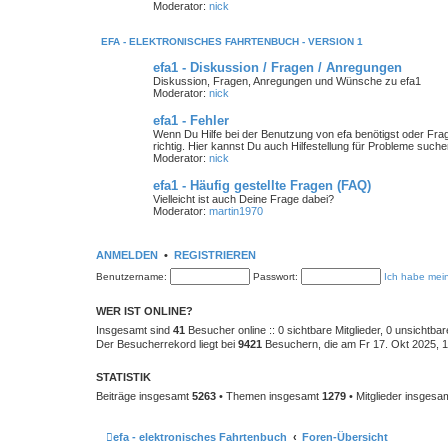
Moderator:
nick
EFA - ELEKTRONISCHES FAHRTENBUCH - VERSION 1
efa1 - Diskussion / Fragen / Anregungen
Diskussion, Fragen, Anregungen und Wünsche zu efa1
Moderator:
nick
efa1 - Fehler
Wenn Du Hilfe bei der Benutzung von efa benötigst oder Fra
richtig. Hier kannst Du auch Hilfestellung für Probleme suchen
Moderator:
nick
efa1 - Häufig gestellte Fragen (FAQ)
Vielleicht ist auch Deine Frage dabei?
Moderator:
martin1970
ANMELDEN
•
REGISTRIEREN
Benutzername:
Passwort:
Ich habe mei
WER IST ONLINE?
Insgesamt sind
41
Besucher online :: 0 sichtbare Mitglieder, 0 unsichtba
Der Besucherrekord liegt bei
9421
Besuchern, die am Fr 17. Okt 2025, 18
STATISTIK
Beiträge insgesamt
5263
• Themen insgesamt
1279
• Mitglieder insgesa
efa - elektronisches Fahrtenbuch
Foren-Übersicht