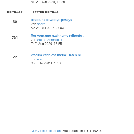
e
Mo 27. Jan 2025, 19:25
a
e
u
g
i
e
t
s
BEITRÄGE
LETZTER BEITRAG
r
t
a
e
discount cowboys jerseys
g
60
r
N
von
saarb
B
e
Mo 24. Jul 2017, 07:03
e
u
i
e
Re: vorname nachname reihenfo…
t
251
s
N
von
Stefan Schmidt
r
t
e
Fr 7. Aug 2020, 13:55
a
e
u
g
r
e
B
s
Warum kann efa meine Daten ni…
e
22
t
N
i
von
efa
e
e
t
Sa 8. Jan 2011, 17:38
r
u
r
B
e
a
e
s
g
i
t
t
e
r
r
a
B
g
e
i
t
r
a
g
Alle Cookies löschen
Alle Zeiten sind
UTC+02:00