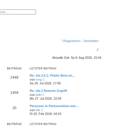
eiterte Suche
Registrieren
Anmelden
S
u
Aktuelle Zeit: Sa 8. Aug 2026, 15:04
c
BEITRÄGE
LETZTER BEITRAG
h
Re: efa 2.5.1: Public Beta mi…
e
2448
N
von
smg
e
Sa 18. Jul 2026, 17:00
u
e
Re: efa 2 Remote-Zugriff
1459
s
N
von
doki
t
e
Mo 27. Jul 2026, 22:04
e
u
r
e
Personen in Personenliste wer…
B
20
s
N
e
von
efa
t
e
i
Di 20. Feb 2018, 04:15
e
u
t
r
e
r
B
s
a
BEITRÄGE
LETZTER BEITRAG
e
t
g
i