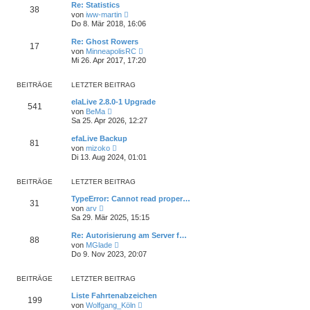
e
Re: Statistics
t
38
r
N
von
iww-martin
r
B
e
Do 8. Mär 2018, 16:06
a
e
u
g
i
e
Re: Ghost Rowers
t
17
s
N
von
MinneapolisRC
r
t
e
Mi 26. Apr 2017, 17:20
a
e
u
g
r
e
B
s
BEITRÄGE
LETZTER BEITRAG
e
t
i
e
elaLive 2.8.0-1 Upgrade
t
541
r
N
von
BeMa
r
B
e
Sa 25. Apr 2026, 12:27
a
e
u
g
i
e
efaLive Backup
t
81
s
N
von
mizoko
r
t
e
Di 13. Aug 2024, 01:01
a
e
u
g
r
e
B
s
BEITRÄGE
LETZTER BEITRAG
e
t
i
e
TypeError: Cannot read proper…
t
31
r
N
von
arv
r
B
e
Sa 29. Mär 2025, 15:15
a
e
u
g
i
e
Re: Autorisierung am Server f…
t
88
s
N
von
MGlade
r
t
e
Do 9. Nov 2023, 20:07
a
e
u
g
r
e
B
s
BEITRÄGE
LETZTER BEITRAG
e
t
i
e
Liste Fahrtenabzeichen
t
199
r
N
von
Wolfgang_Köln
r
B