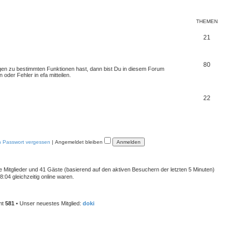
THEMEN
21
80
gen zu bestimmten Funktionen hast, dann bist Du in diesem Forum
 oder Fehler in efa mitteilen.
22
n Passwort vergessen
|
Angemeldet bleiben
re Mitglieder und 41 Gäste (basierend auf den aktiven Besuchern der letzten 5 Minuten)
:04 gleichzeitig online waren.
mt
581
• Unser neuestes Mitglied:
doki