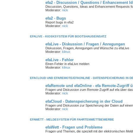
efa2 - Discussion / Questions / Enhancement I
Discussion, Questions, Ideas and Enhancement Requests fo
Moderator:
nick
efa2 - Bugs
Report bugs in efa2
Moderator:
nick
EFALIVE - KIOSKSYSTEM FÜR BOOTSHAUSEINSATZ
efaLive - Diskussion / Fragen / Anregungen
Diskussion, Fragen, Anregungen und Wünsche zu efaLive
Moderator:
klinux
efaLive - Fehler
Einen Fehler in efaLive melden
Moderator:
klinux
EFACLOUD UND EFAREMOTE/EFAONLINE - DATENSPEICHERUNG IN D
efaRemote und efaOnline - efa Remote-Zugriff ü
Fragen und Diskussion zum Remote-Zugriff auf efa über das I
Moderator:
nick
efaCloud - Datenspeicherung in der Cloud
Fragen und Diskussion zur Speicherung der Daten auf einem
Moderator:
nick
EFAWETT - MELDESYSTEM FÜR FAHRTENWETTBEWERBE
efaWett - Fragen und Probleme
Fragen und Themen, die speziell mit der elektronischen Me