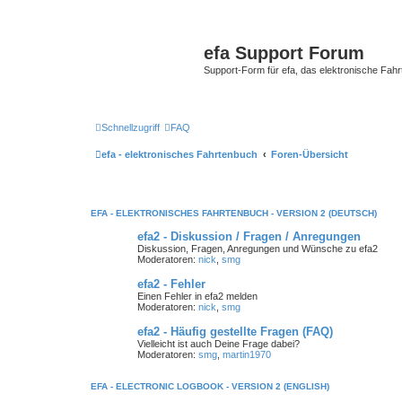
efa Support Forum
Support-Form für efa, das elektronische Fahr
Schnellzugriff
FAQ
efa - elektronisches Fahrtenbuch
Foren-Übersicht
EFA - ELEKTRONISCHES FAHRTENBUCH - VERSION 2 (DEUTSCH)
efa2 - Diskussion / Fragen / Anregungen
Diskussion, Fragen, Anregungen und Wünsche zu efa2
Moderatoren:
nick
,
smg
efa2 - Fehler
Einen Fehler in efa2 melden
Moderatoren:
nick
,
smg
efa2 - Häufig gestellte Fragen (FAQ)
Vielleicht ist auch Deine Frage dabei?
Moderatoren:
smg
,
martin1970
EFA - ELECTRONIC LOGBOOK - VERSION 2 (ENGLISH)