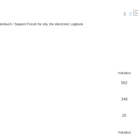
Suche
Erw
tenbuch / Support Forum for efa, the electronic Logbook
THEMEN
562
348
20
THEMEN