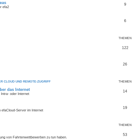
deas
9
r efa2
6
THEMEN
122
26
ER CLOUD UND REMOTE-ZUGRIFF
THEMEN
ber das Internet
14
ntra- oder Internet
19
 efaCloud-Server im Internet
THEMEN
53
ldung von Fahrtenwettbewerben zu tun haben.